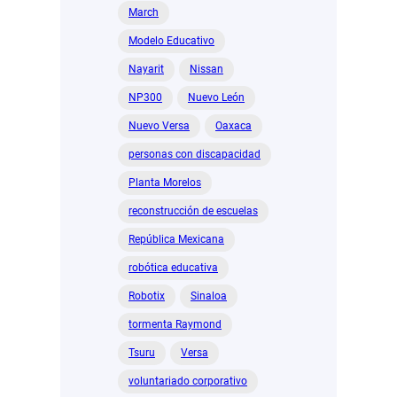
March
Modelo Educativo
Nayarit
Nissan
NP300
Nuevo León
Nuevo Versa
Oaxaca
personas con discapacidad
Planta Morelos
reconstrucción de escuelas
República Mexicana
robótica educativa
Robotix
Sinaloa
tormenta Raymond
Tsuru
Versa
voluntariado corporativo