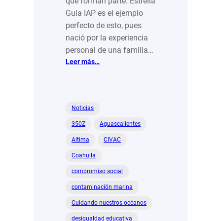
que forman parte. Estrella
Guía IAP es el ejemplo
perfecto de esto, pues
nació por la experiencia
personal de una familia…
:
Leer más…
Hay
Estrellas
que
Guían,
Noticias
abrazan
350Z
Aguascalientes
y
RIIEn
Altima
CIVAC
Coahuila
compromiso social
contaminación marina
Cuidando nuestros océanos
desigualdad educativa