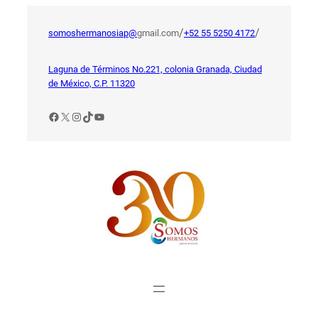
Saltar
al
/
/
somoshermanosiap@
gmail.com
+52 55 5250 4172
contenido
Laguna de Términos No.221, colonia Granada, Ciudad
de México, C.P. 11320
Facebook
X
Instagram
TikTok
YouTube