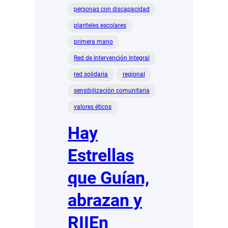
personas con discapacidad
planteles escolares
primera mano
Red de Intervención Integral
red solidaria
regional
sensibilización comunitaria
valores éticos
Hay
Estrellas
que Guían,
abrazan y
RIIEn