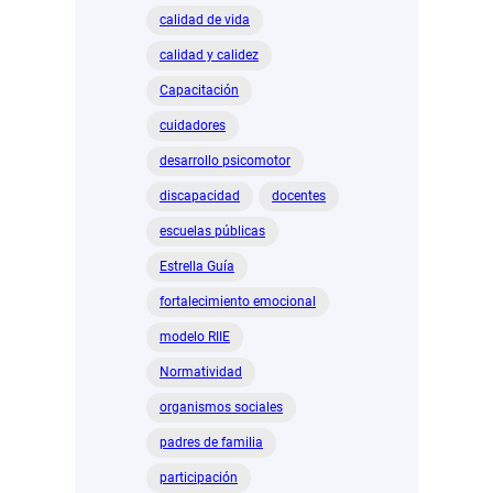
calidad de vida
calidad y calidez
Capacitación
cuidadores
desarrollo psicomotor
discapacidad
docentes
escuelas públicas
Estrella Guía
fortalecimiento emocional
modelo RIIE
Normatividad
organismos sociales
padres de familia
participación