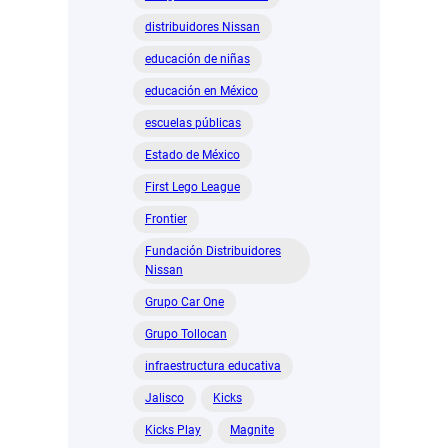
distribuidores Nissan
educación de niñas
educación en México
escuelas públicas
Estado de México
First Lego League
Frontier
Fundación Distribuidores
Nissan
Grupo Car One
Grupo Tollocan
infraestructura educativa
Jalisco
Kicks
Kicks Play
Magnite