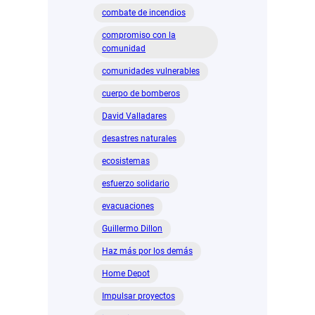
combate de incendios
compromiso con la
comunidad
comunidades vulnerables
cuerpo de bomberos
David Valladares
desastres naturales
ecosistemas
esfuerzo solidario
evacuaciones
Guillermo Dillon
Haz más por los demás
Home Depot
Impulsar proyectos