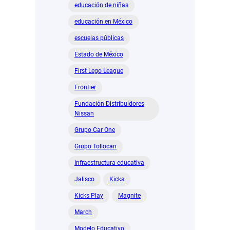
educación de niñas
educación en México
escuelas públicas
Estado de México
First Lego League
Frontier
Fundación Distribuidores
Nissan
Grupo Car One
Grupo Tollocan
infraestructura educativa
Jalisco
Kicks
Kicks Play
Magnite
March
Modelo Educativo