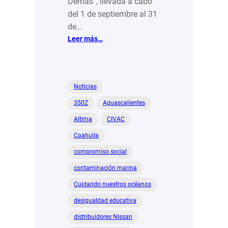
Demás”, llevada a cabo
del 1 de septiembre al 31
de…
:
Leer más…
The
Home
Depot
ft
Noticias
Los
350Z
Aguascalientes
Amigos
de
Altima
CIVAC
la
Coahuila
Sierra
y
compromiso social
Bomberos
contaminación marina
de
Nuevo
Cuidando nuestros océanos
León
desigualdad educativa
distribuidores Nissan