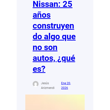
Nissan: 25
años
construyen
do algo que
no son
autos, ¿qué
es?
Jesús
Ene 20,
Arizmendi
2026