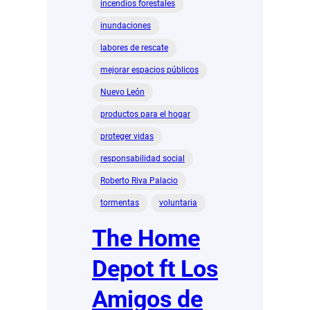
incendios forestales
inundaciones
labores de rescate
mejorar espacios públicos
Nuevo León
productos para el hogar
proteger vidas
responsabilidad social
Roberto Riva Palacio
tormentas
voluntaria
The Home
Depot ft Los
Amigos de