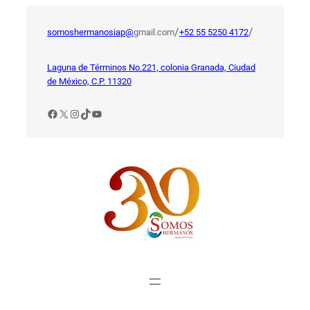
Saltar
al
/
/
somoshermanosiap@
gmail.com
+52 55 5250 4172
contenido
Laguna de Términos No.221, colonia Granada, Ciudad
de México, C.P. 11320
Facebook
X
Instagram
TikTok
YouTube