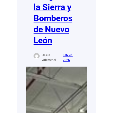
la Sierra y
Bomberos
de Nuevo
León
Jesús
Feb 20,
Arizmendi
2026