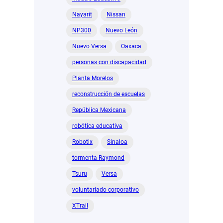
Nayarit
Nissan
NP300
Nuevo León
Nuevo Versa
Oaxaca
personas con discapacidad
Planta Morelos
reconstrucción de escuelas
República Mexicana
robótica educativa
Robotix
Sinaloa
tormenta Raymond
Tsuru
Versa
voluntariado corporativo
XTrail