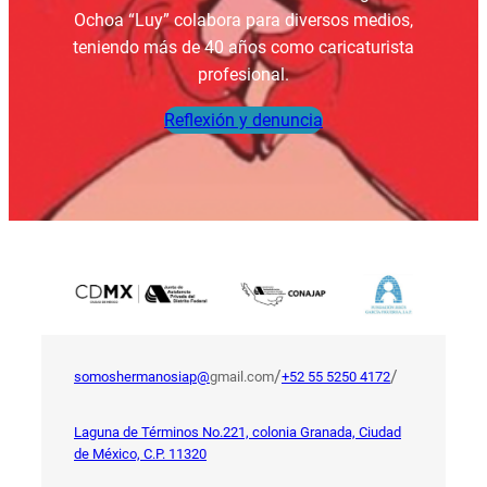
Ochoa “Luy” colabora para diversos medios,
teniendo más de 40 años como caricaturista
profesional.
Reflexión y denuncia
/
/
somoshermanosiap@
gmail.com
+52 55 5250 4172
Laguna de Términos No.221, colonia Granada, Ciudad
de México, C.P. 11320