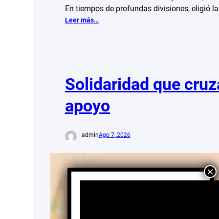
En tiempos de profundas divisiones, eligió l
:
Leer más…
Día
del
barrendero
/
Santo
Solidaridad que cruza
Domingo:
legado
apoyo
espiritual
y
cultura
admin
Ago 7, 2026