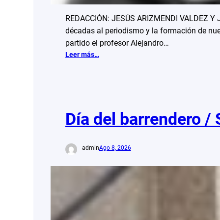
REDACCIÓN: JESÚS ARIZMENDI VALDEZ Y JOSÉ
décadas al periodismo y la formación de nue
partido el profesor Alejandro…
:
Leer más…
La
última
corrección
del
maestro:
Día del barrendero / 
en
memoria
de
admin
Ago 8, 2026
Alejandro
Merino
Fuentes