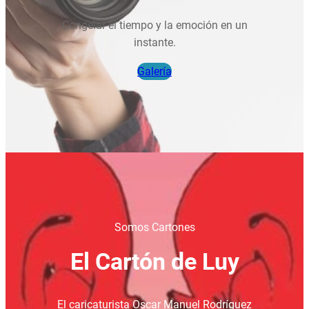
Congelar el tiempo y la emoción en un
instante.
Galería
Somos Cartones
El Cartón de Luy
El caricaturista Oscar Manuel Rodríguez