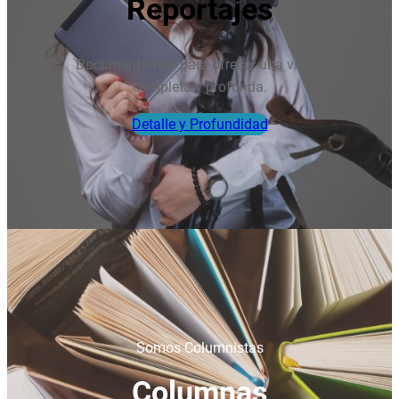
Reportajes
Documentamos para ofrecer una visión
completa y profunda.
Detalle y Profundidad
Somos Columnistas
Columnas