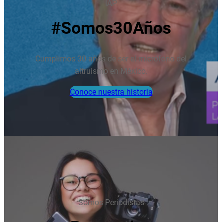
IAP
#Somos30Años
Cumplimos 30 años de ser el micrófono del
altruismo en México.
Conoce nuestra historia
Somos Periodistas