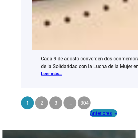
Cada 9 de agosto convergen dos conmemoracion
de la Solidaridad con la Lucha de la Mujer 
:
Leer más…
Solidaridad
que
cruza
fronteras:
1
2
3
…
304
mujeres
Anteriores
»
africanas
y
el
valor