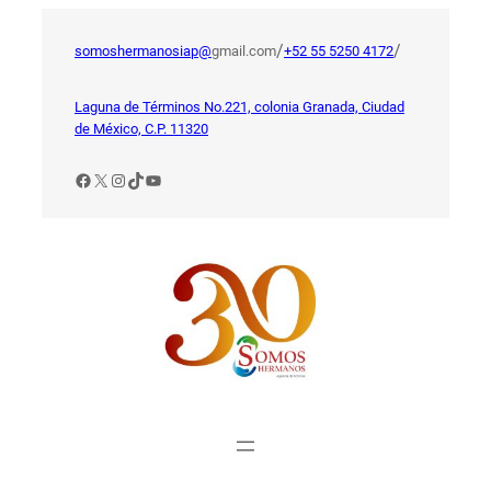
Saltar
al
/
/
somoshermanosiap@
gmail.com
+52 55 5250 4172
contenido
Laguna de Términos No.221, colonia Granada, Ciudad
de México, C.P. 11320
Facebook
X
Instagram
TikTok
YouTube