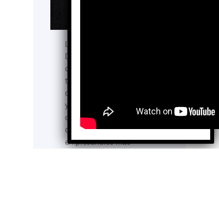
La Fundación
Distribuidores Nissan AC
celebró 25 años de
trabajo continuo a favor
de la educación de niñas
y niños en México, al
consolidarse como una
de las iniciativas
empresariales más
relevantes en materia de
infraestructura educativa
en el país. Durante 2025,
la Fundación dio inicio a
diversos proyectos de
construcción y