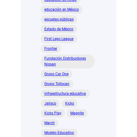
educación en México
escuelas públicas
Estado de México
First Lego League
Frontier
Fundación Distribuidores
Nissan
Grupo Car One
Grupo Tollocan
infraestructura educativa
Jalisco
Kicks
Kicks Play
Magnite
March
Modelo Educativo