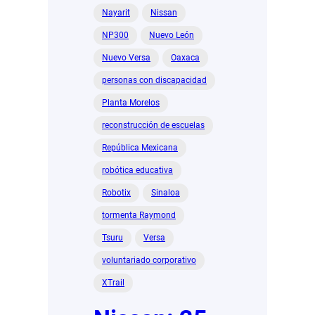
Nayarit
Nissan
NP300
Nuevo León
Nuevo Versa
Oaxaca
personas con discapacidad
Planta Morelos
reconstrucción de escuelas
República Mexicana
robótica educativa
Robotix
Sinaloa
tormenta Raymond
Tsuru
Versa
voluntariado corporativo
XTrail