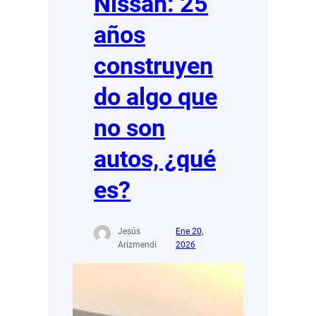
Nissan: 25
años
construyen
do algo que
no son
autos, ¿qué
es?
Jesús
Ene 20,
Arizmendi
2026