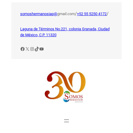
Saltar
al
/
/
somoshermanosiap@
gmail.com
+52 55 5250 4172
contenido
Laguna de Términos No.221, colonia Granada, Ciudad
de México, C.P. 11320
Facebook
X
Instagram
TikTok
YouTube