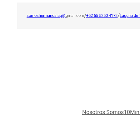
Saltar
al
/
/
somoshermanosiap@
gmail.com
+52 55 5250 4172
Laguna de 
contenido
Nosotros Somos
10Min