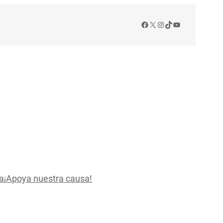
Facebook
X
Instagram
TikTok
YouTube
a
¡Apoya nuestra causa!