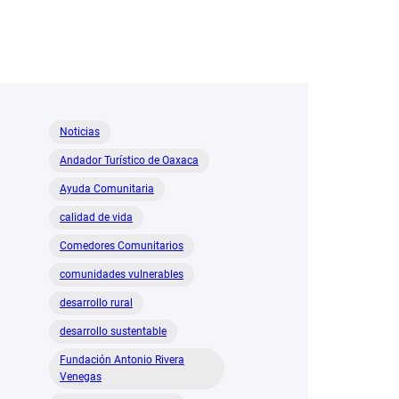
Noticias
Andador Turístico de Oaxaca
Ayuda Comunitaria
calidad de vida
Comedores Comunitarios
comunidades vulnerables
desarrollo rural
desarrollo sustentable
Fundación Antonio Rivera
Venegas