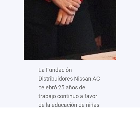
La Fundación
Distribuidores Nissan AC
celebró 25 años de
trabajo continuo a favor
de la educación de niñas
y niños en México, al
consolidarse como una
de las iniciativas
empresariales más