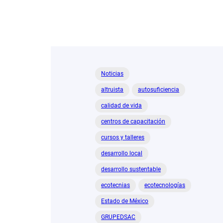
Noticias
altruista
autosuficiencia
calidad de vida
centros de capacitación
cursos y talleres
desarrollo local
desarrollo sustentable
ecotecnias
ecotecnologías
Estado de México
GRUPEDSAC