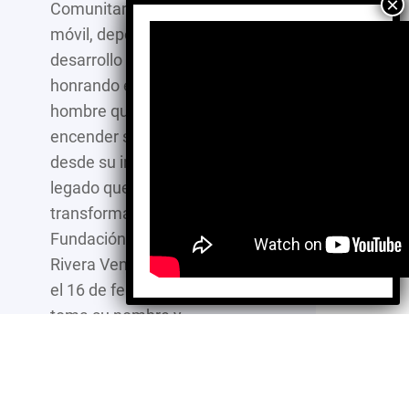
Comunitarios, medicina
móvil, deporte y
desarrollo sustentable,
honrando el legado de un
hombre que supo
encender solidaridad
desde su infancia. Un
legado que inspira
transformación social La
Fundación Don Antonio
Rivera Venegas, creada
el 16 de febrero de 2001,
toma su nombre y
misión…
:
Leer más…
Desde
Oaxaca,