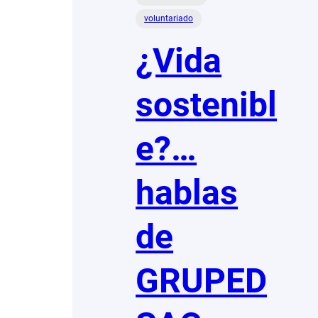
voluntariado
¿Vida
sostenibl
e?…
hablas
de
GRUPED