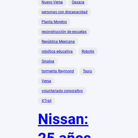
Nuevo Versa
Oaxaca
personas con discapacidad
Planta Morelos
reconstrucción de escuelas
República Mexicana
robótica educativa
Robotix
Sinaloa
tormenta Raymond
Tsuru
Versa
voluntariado corporativo
XTrail
Nissan: