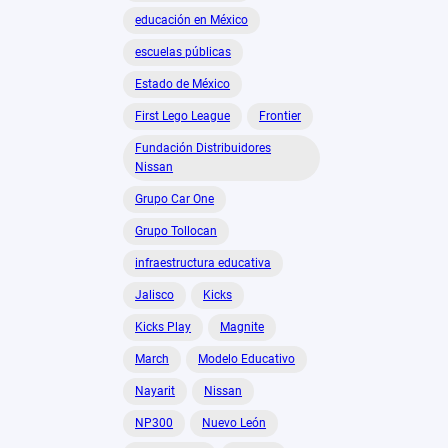
educación en México
escuelas públicas
Estado de México
First Lego League
Frontier
Fundación Distribuidores
Nissan
Grupo Car One
Grupo Tollocan
infraestructura educativa
Jalisco
Kicks
Kicks Play
Magnite
March
Modelo Educativo
Nayarit
Nissan
NP300
Nuevo León