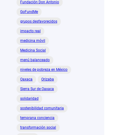
Fundación Don Antonio
GoFundMe
grupos desfavorecidos
impacto real
medicina móvil
Medicina Social
menú balanceado
niveles de pobreza en México
Oaxaca
Orizaba
Sierra Sur de Oaxaca
solidaridad
sostenibilidad comunitaria
temprana conciencia
transformación social