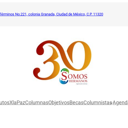
Términos No.221, colonia Granada, Ciudad de México, C.P. 11320
utosXlaPaz
Columnas
Objetivos
Becas
Columnistas
Agend