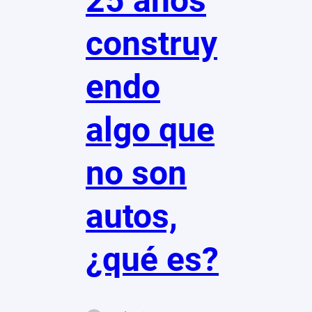
25 años
construy
endo
algo que
no son
autos,
¿qué es?