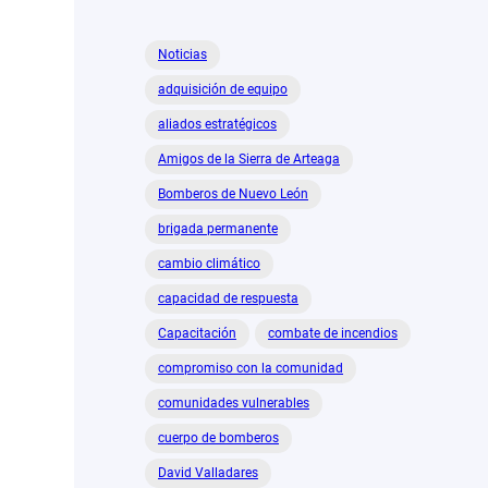
con
causa
Noticias
que
adquisición de equipo
alimenta
a
aliados estratégicos
México:
Amigos de la Sierra de Arteaga
30
años
Bomberos de Nuevo León
de
brigada permanente
BAMX
cambio climático
capacidad de respuesta
Capacitación
combate de incendios
compromiso con la comunidad
comunidades vulnerables
cuerpo de bomberos
David Valladares