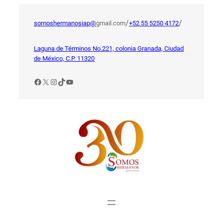
Saltar
al
/
/
somoshermanosiap@
gmail.com
+52 55 5250 4172
contenido
Laguna de Términos No.221, colonia Granada, Ciudad
de México, C.P. 11320
Facebook
X
Instagram
TikTok
YouTube