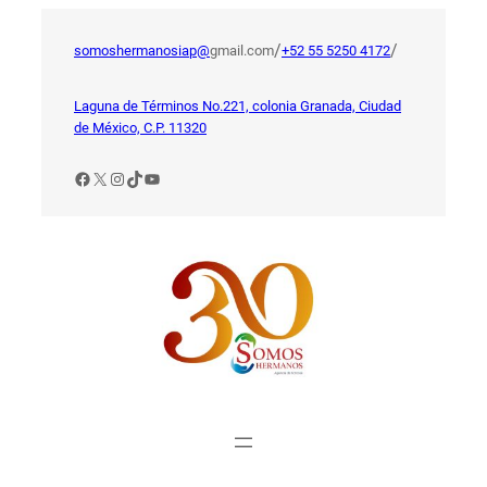
Saltar
al
/
/
somoshermanosiap@
gmail.com
+52 55 5250 4172
contenido
Laguna de Términos No.221, colonia Granada, Ciudad
de México, C.P. 11320
Facebook
X
Instagram
TikTok
YouTube