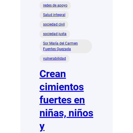
redes de apoyo
Salud integral
sociedad civil
sociedad justa
Sor María del Carmen
Fuentes Quezada
vulnerabilidad
Crean
cimientos
fuertes en
niñas, niños
y