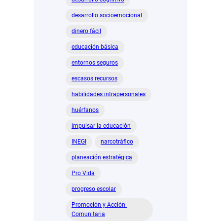
desarrollo socioemocional
dinero fácil
educación básica
entornos seguros
escasos recursos
habilidades intrapersonales
huérfanos
impulsar la educación
INEGI
narcotráfico
planeación estratégica
Pro Vida
progreso escolar
Promoción y Acción
Comunitaria