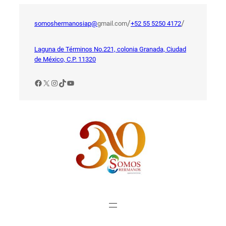
Saltar
al
/
/
somoshermanosiap@
gmail.com
+52 55 5250 4172
contenido
Laguna de Términos No.221, colonia Granada, Ciudad
de México, C.P. 11320
Facebook
X
Instagram
TikTok
YouTube