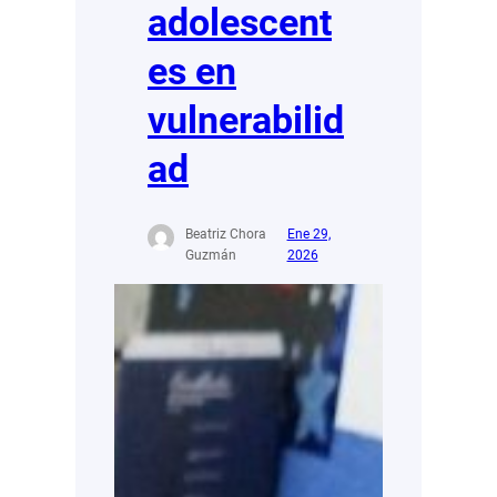
adolescent
es en
vulnerabilid
ad
Beatriz Chora
Ene 29,
Guzmán
2026