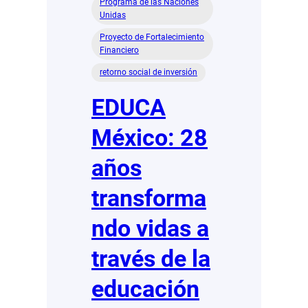
Programa de las Naciones
Unidas
Proyecto de Fortalecimiento
Financiero
retorno social de inversión
EDUCA
México: 28
años
transforma
ndo vidas a
través de la
educación