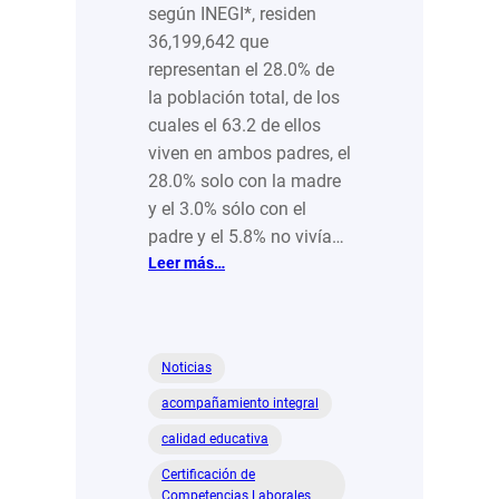
según INEGI*, residen
36,199,642 que
representan el 28.0% de
la población total, de los
cuales el 63.2 de ellos
viven en ambos padres, el
28.0% solo con la madre
y el 3.0% sólo con el
padre y el 5.8% no vivía…
:
Leer más…
Crean
cimientos
fuertes
en
Noticias
niñas,
acompañamiento integral
niños
y
calidad educativa
adolescentes
Certificación de
en
Competencias Laborales