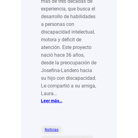
más de tres décadas de
experiencia, que busca el
desarrollo de habilidades
a personas con
discapacidad intelectual,
motora y déficit de
atención. Este proyecto
nació hace 36 años,
desde la preocupación de
Josefina-Landero hacia
su hijo con discapacidad.
Le compartió a su amiga,
Laura…
:
Leer más…
“La
Colmena”
tres
décadas
Noticias
de