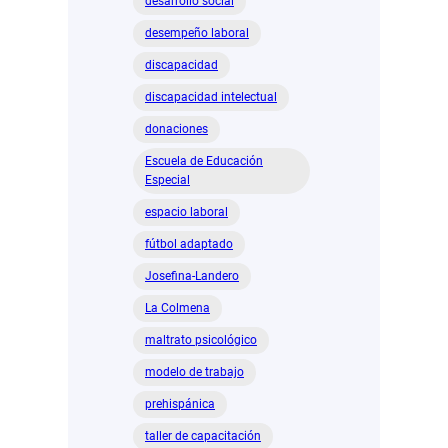
desarrollo social
desempeño laboral
discapacidad
discapacidad intelectual
donaciones
Escuela de Educación
Especial
espacio laboral
fútbol adaptado
Josefina-Landero
La Colmena
maltrato psicológico
modelo de trabajo
prehispánica
taller de capacitación