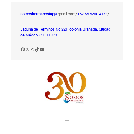
Saltar
al
/
/
somoshermanosiap@
gmail.com
+52 55 5250 4172
contenido
Laguna de Términos No.221, colonia Granada, Ciudad
de México, C.P. 11320
Facebook
X
Instagram
TikTok
YouTube