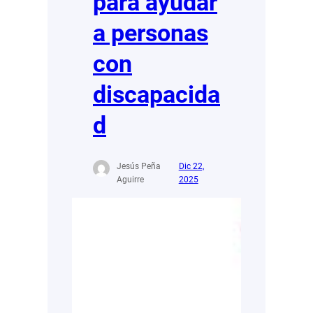
para ayudar
a personas
con
discapacida
d
Jesús Peña
Dic 22,
Aguirre
2025