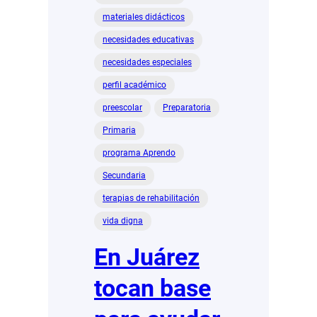
materiales didácticos
necesidades educativas
necesidades especiales
perfil académico
preescolar
Preparatoria
Primaria
programa Aprendo
Secundaria
terapias de rehabilitación
vida digna
En Juárez
tocan base