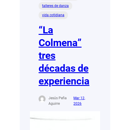
talleres de danza
vida cotidiana
“La
Colmena”
tres
décadas de
experiencia
Jesús Peña
Mar 12,
Aguirre
2026