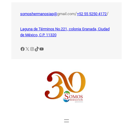
Saltar
al
/
/
somoshermanosiap@
gmail.com
+52 55 5250 4172
contenido
Laguna de Términos No.221, colonia Granada, Ciudad
de México, C.P. 11320
Facebook
X
Instagram
TikTok
YouTube