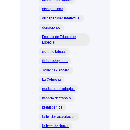
discapacidad
discapacidad intelectual
donaciones
Escuela de Educación
Especial
espacio laboral
fútbol adaptado
Josefina-Landero
La Colmena
maltrato psicológico
modelo de trabajo
prehispánica
taller de capacitación
talleres de danza