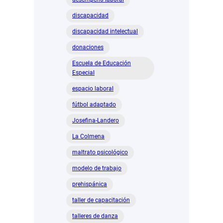
discapacidad
discapacidad intelectual
donaciones
Escuela de Educación
Especial
espacio laboral
fútbol adaptado
Josefina-Landero
La Colmena
maltrato psicológico
modelo de trabajo
prehispánica
taller de capacitación
talleres de danza