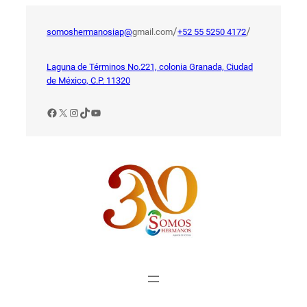
Saltar
al
/
/
somoshermanosiap@
gmail.com
+52 55 5250 4172
contenido
Laguna de Términos No.221, colonia Granada, Ciudad
de México, C.P. 11320
Facebook
X
Instagram
TikTok
YouTube