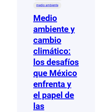
educación
medio ambiente
ambiental
en
Medio
las
escuelas
ambiente y
de
México
cambio
climático:
los desafíos
que México
enfrenta y
el papel de
las