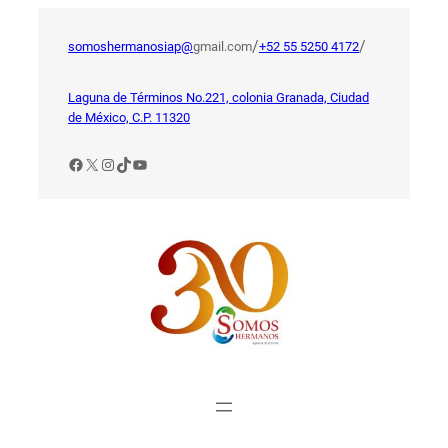
Saltar
al
/
/
somoshermanosiap@
gmail.com
+52 55 5250 4172
contenido
Laguna de Términos No.221, colonia Granada, Ciudad
de México, C.P. 11320
Facebook
X
Instagram
TikTok
YouTube