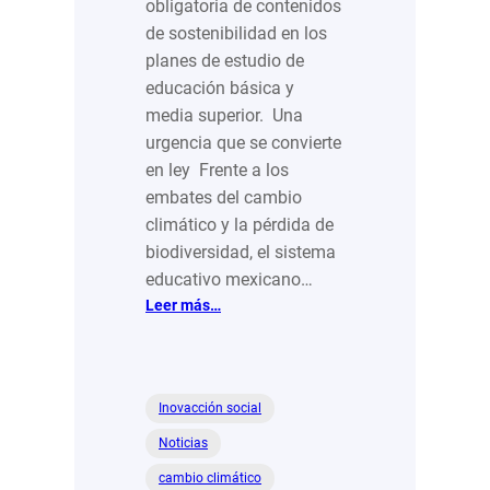
obligatoria de contenidos
de sostenibilidad en los
planes de estudio de
educación básica y
media superior. Una
urgencia que se convierte
en ley Frente a los
embates del cambio
climático y la pérdida de
biodiversidad, el sistema
educativo mexicano…
:
Leer más…
Aulas
verdes:
el
revolucionario
Inovacción social
impulso
Noticias
de
la
cambio climático