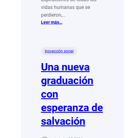
vidas humanas que se
perdieron,…
:
Leer más…
Ellos
sobreviven
a
las
Inovacción social
guerras,
pero
Una nueva
no
tendrían
graduación
por
qué
con
resistir
a
esperanza de
la
sociedad
salvación