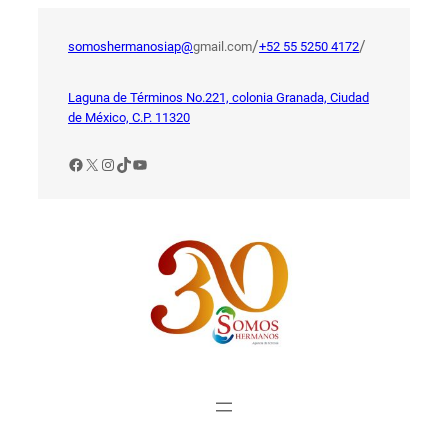
Saltar
al
/
/
somoshermanosiap@
gmail.com
+52 55 5250 4172
contenido
Laguna de Términos No.221, colonia Granada, Ciudad
de México, C.P. 11320
Facebook
X
Instagram
TikTok
YouTube