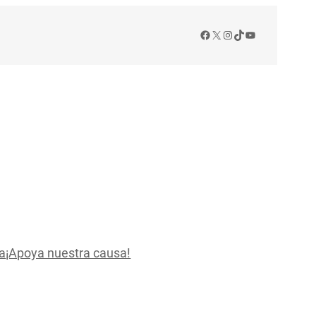
Facebook
X
Instagram
TikTok
YouTube
a
¡Apoya nuestra causa!