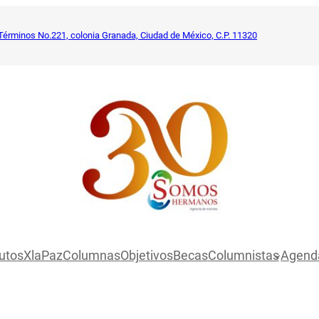
Términos No.221, colonia Granada, Ciudad de México, C.P. 11320
utosXlaPaz
Columnas
Objetivos
Becas
Columnistas
Agend