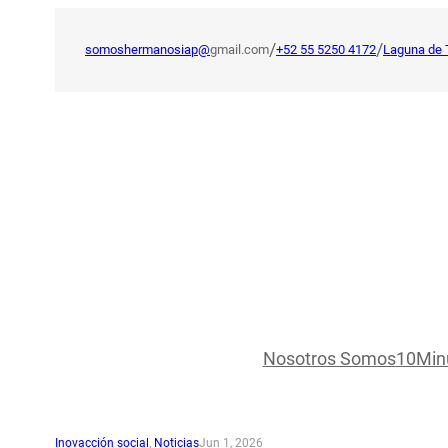
Saltar
al
/
/
somoshermanosiap@
gmail.com
+52 55 5250 4172
Laguna de 
contenido
Nosotros Somos
10Min
Inovacción social
, 
Noticias
Jun 1, 2026