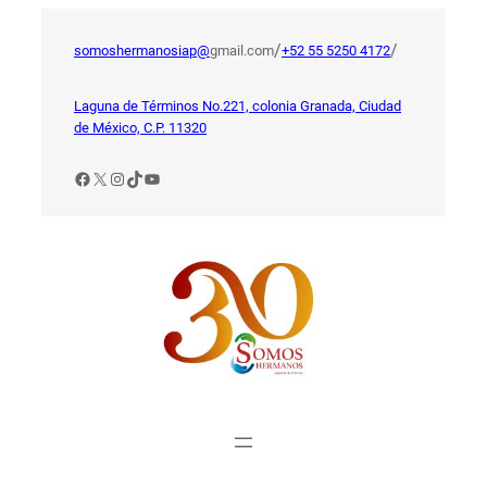
Saltar
al
/
/
somoshermanosiap@
gmail.com
+52 55 5250 4172
contenido
Laguna de Términos No.221, colonia Granada, Ciudad
de México, C.P. 11320
Facebook
X
Instagram
TikTok
YouTube