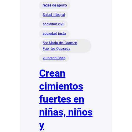
redes de apoyo
Salud integral
sociedad civil
sociedad justa
Sor María del Carmen
Fuentes Quezada
vulnerabilidad
Crean
cimientos
fuertes en
niñas, niños
y