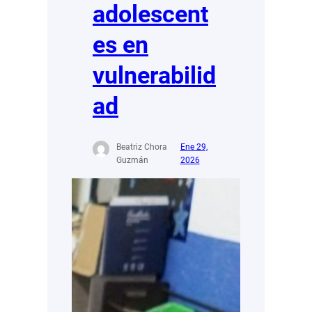
adolescent
es en
vulnerabilid
ad
Beatriz Chora
Ene 29,
Guzmán
2026