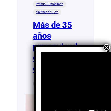
Premio Humanitario
sin fines de lucro
Más de 35
años
promoviend
o la
educación
Diego Martinez
Ago 19,
Vera
2025