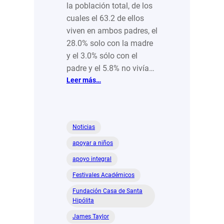
la población total, de los
cuales el 63.2 de ellos
viven en ambos padres, el
28.0% solo con la madre
y el 3.0% sólo con el
padre y el 5.8% no vivía…
:
Leer más…
Crean
cimientos
fuertes
en
Noticias
niñas,
apoyar a niños
niños
y
apoyo integral
adolescentes
Festivales Académicos
en
vulnerabilidad
Fundación Casa de Santa
Hipólita
James Taylor