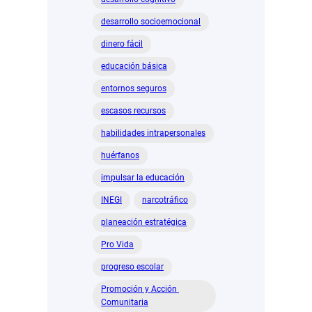
desarrollo socioemocional
dinero fácil
educación básica
entornos seguros
escasos recursos
habilidades intrapersonales
huérfanos
impulsar la educación
INEGI
narcotráfico
planeación estratégica
Pro Vida
progreso escolar
Promoción y Acción
Comunitaria