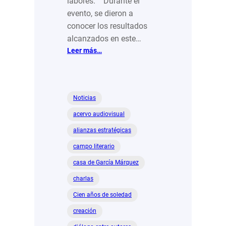
labores. Durante el
evento, se dieron a
conocer los resultados
alcanzados en este…
:
Leer más…
Es
una
maravilla
pedir
Noticias
para
acervo audiovisual
otros:
Roque
alianzas estratégicas
Mascareño
campo literario
presidente
JAP
casa de García Márquez
Sinaloa
charlas
Cien años de soledad
creación