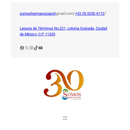
Saltar
al
/
/
somoshermanosiap@
gmail.com
+52 55 5250 4172
contenido
Laguna de Términos No.221, colonia Granada, Ciudad
de México, C.P. 11320
Facebook
X
Instagram
TikTok
YouTube