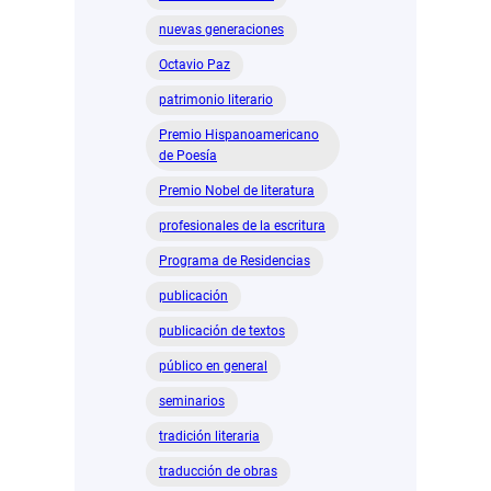
nuevas generaciones
Octavio Paz
patrimonio literario
Premio Hispanoamericano
de Poesía
Premio Nobel de literatura
profesionales de la escritura
Programa de Residencias
publicación
publicación de textos
público en general
seminarios
tradición literaria
traducción de obras