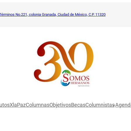
Términos No.221, colonia Granada, Ciudad de México, C.P. 11320
utosXlaPaz
Columnas
Objetivos
Becas
Columnistas
Agend