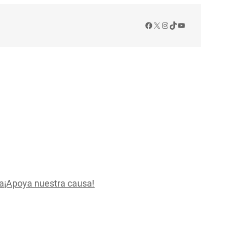
Facebook
X
Instagram
TikTok
YouTube
a
¡Apoya nuestra causa!