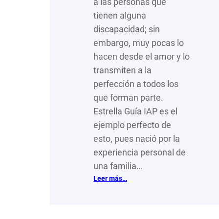
a las personas que
tienen alguna
discapacidad; sin
embargo, muy pocas lo
hacen desde el amor y lo
transmiten a la
perfección a todos los
que forman parte.
Estrella Guía IAP es el
ejemplo perfecto de
esto, pues nació por la
experiencia personal de
una familia…
:
Leer más…
Hay
Estrellas
que