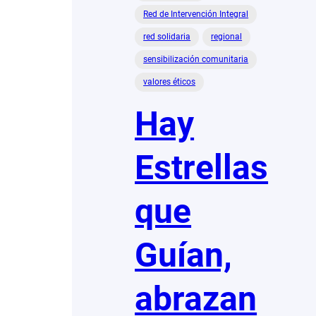
Red de Intervención Integral
red solidaria
regional
sensibilización comunitaria
valores éticos
Hay
Estrellas
que
Guían,
abrazan