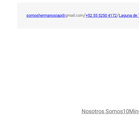
Saltar
al
/
/
somoshermanosiap@
gmail.com
+52 55 5250 4172
Laguna de 
contenido
Nosotros Somos
10Min