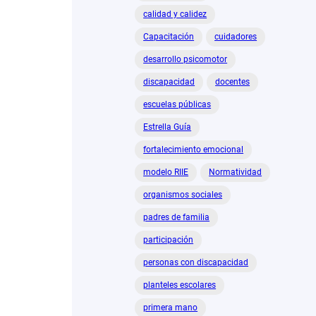
calidad y calidez
Capacitación
cuidadores
desarrollo psicomotor
discapacidad
docentes
escuelas públicas
Estrella Guía
fortalecimiento emocional
modelo RIIE
Normatividad
organismos sociales
padres de familia
participación
personas con discapacidad
planteles escolares
primera mano