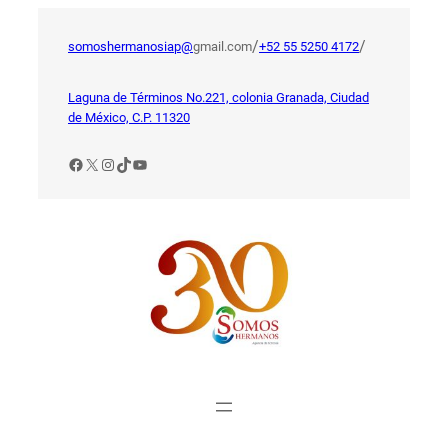
Saltar
al
/
/
somoshermanosiap@
gmail.com
+52 55 5250 4172
contenido
Laguna de Términos No.221, colonia Granada, Ciudad
de México, C.P. 11320
Facebook
X
Instagram
TikTok
YouTube