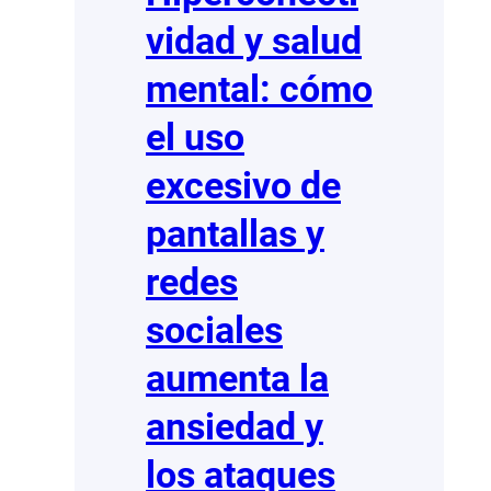
emocional
vidad y salud
más
allá
mental: cómo
de
la
el uso
felicidad
excesivo de
pantallas y
redes
sociales
aumenta la
ansiedad y
los ataques