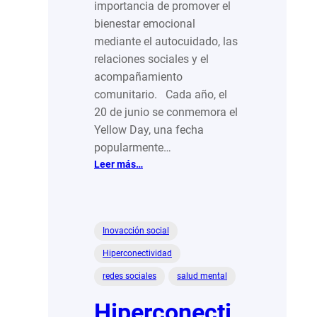
importancia de promover el
bienestar emocional
mediante el autocuidado, las
relaciones sociales y el
acompañamiento
comunitario. Cada año, el
20 de junio se conmemora el
Yellow Day, una fecha
popularmente…
:
Leer más…
Yellow
Day:
una
oportunidad
Inovacción social
para
Hiperconectividad
reflexionar
sobre
redes sociales
salud mental
el
Hiperconecti
bienestar