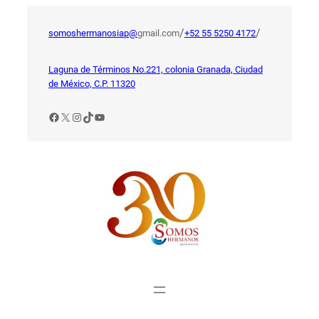
Saltar
al
/
/
somoshermanosiap@
gmail.com
+52 55 5250 4172
contenido
Laguna de Términos No.221, colonia Granada, Ciudad
de México, C.P. 11320
Facebook
X
Instagram
TikTok
YouTube