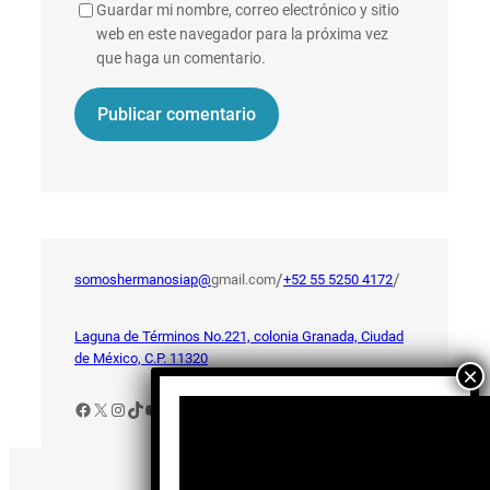
Guardar mi nombre, correo electrónico y sitio
web en este navegador para la próxima vez
que haga un comentario.
/
/
somoshermanosiap@
gmail.com
+52 55 5250 4172
Laguna de Términos No.221, colonia Granada, Ciudad
de México, C.P. 11320
Facebook
X
Instagram
TikTok
YouTube