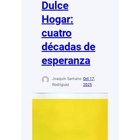
Dulce
Hogar:
cuatro
décadas de
esperanza
Joaquin Samano
Oct 17,
Rodriguez
2025