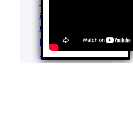
“Puertas
abiertas”
cambian la
perspectiva
.
Beatriz Chora
Ago 11,
Guzmán
2025