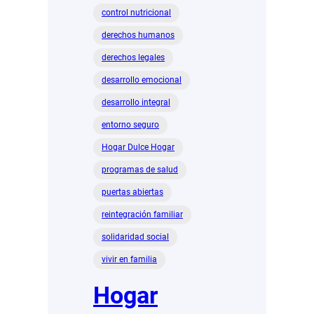
control nutricional
derechos humanos
derechos legales
desarrollo emocional
desarrollo integral
entorno seguro
Hogar Dulce Hogar
programas de salud
puertas abiertas
reintegración familiar
solidaridad social
vivir en familia
Hogar