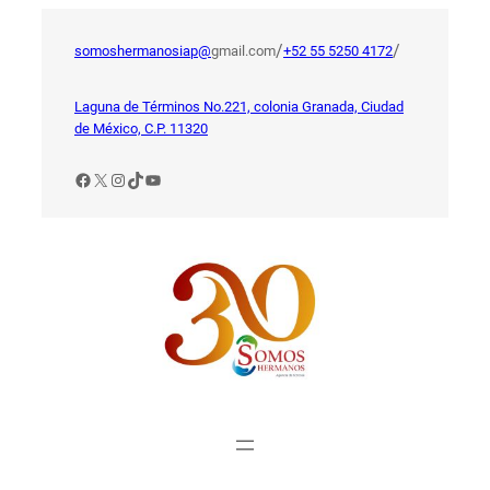
Saltar
al
/
/
somoshermanosiap@
gmail.com
+52 55 5250 4172
contenido
Laguna de Términos No.221, colonia Granada, Ciudad
de México, C.P. 11320
Facebook
X
Instagram
TikTok
YouTube