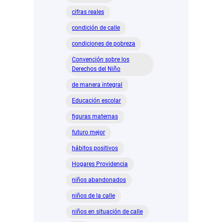
cifras reales
condición de calle
condiciones de pobreza
Convención sobre los
Derechos del Niño
de manera integral
Educación escolar
figuras maternas
futuro mejor
hábitos positivos
Hogares Providencia
niños abandonados
niños de la calle
niños en situación de calle