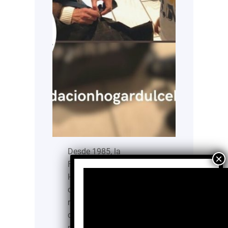
Desde 1985, la
Fundación Hogar Dulce
Hogar IAP se ha
consolidado como un
refugio de protección y
desarrollo para niñas y
niños en situación de