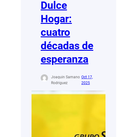
Dulce
Hogar:
cuatro
décadas de
esperanza
Joaquin Samano
Oct 17,
Rodriguez
2025