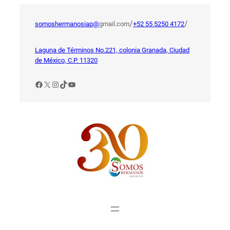
Saltar
al
/
/
somoshermanosiap@
gmail.com
+52 55 5250 4172
contenido
Laguna de Términos No.221, colonia Granada, Ciudad
de México, C.P. 11320
Facebook
X
Instagram
TikTok
YouTube