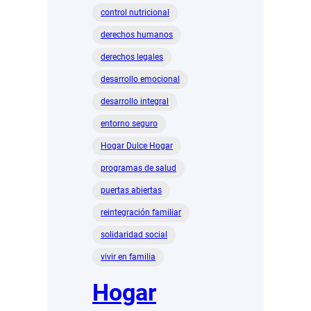
control nutricional
derechos humanos
derechos legales
desarrollo emocional
desarrollo integral
entorno seguro
Hogar Dulce Hogar
programas de salud
puertas abiertas
reintegración familiar
solidaridad social
vivir en familia
Hogar