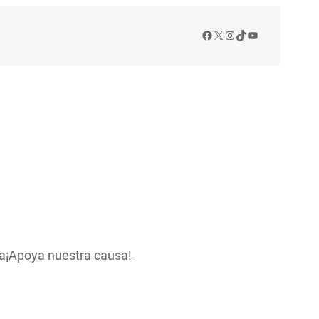
Facebook
X
Instagram
TikTok
YouTube
a
¡Apoya nuestra causa!