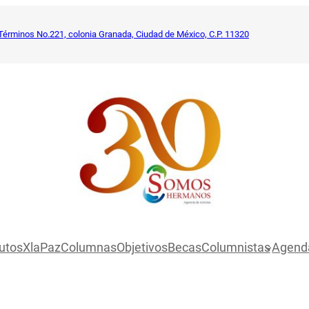
Términos No.221, colonia Granada, Ciudad de México, C.P. 11320
utosXlaPaz
Columnas
Objetivos
Becas
Columnistas
Agend