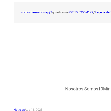
Saltar
al
/
/
somoshermanosiap@
gmail.com
+52 55 5250 4172
Laguna de 
contenido
Nosotros Somos
10Min
Noticias
Ago 11, 2025