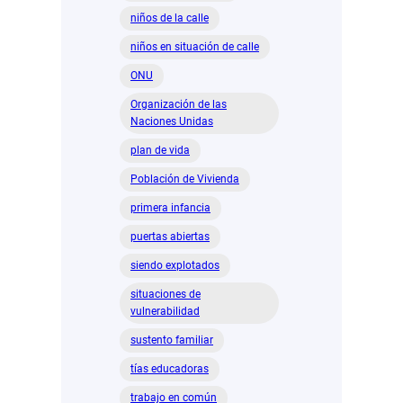
niños de la calle
niños en situación de calle
ONU
Organización de las
Naciones Unidas
plan de vida
Población de Vivienda
primera infancia
puertas abiertas
siendo explotados
situaciones de
vulnerabilidad
sustento familiar
tías educadoras
trabajo en común