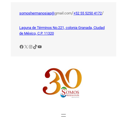
Saltar
al
/
/
somoshermanosiap@
gmail.com
+52 55 5250 4172
contenido
Laguna de Términos No.221, colonia Granada, Ciudad
de México, C.P. 11320
Facebook
X
Instagram
TikTok
YouTube