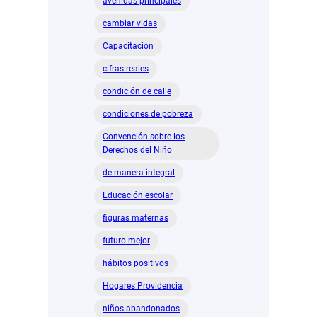
avenidas principales
cambiar vidas
Capacitación
cifras reales
condición de calle
condiciones de pobreza
Convención sobre los
Derechos del Niño
de manera integral
Educación escolar
figuras maternas
futuro mejor
hábitos positivos
Hogares Providencia
niños abandonados