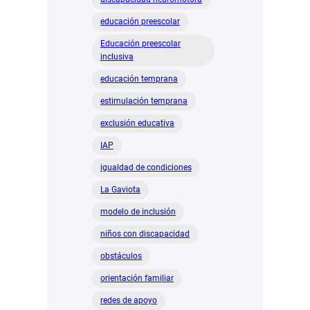
educación preescolar
Educación preescolar
inclusiva
educación temprana
estimulación temprana
exclusión educativa
IAP
igualdad de condiciones
La Gaviota
modelo de inclusión
niños con discapacidad
obstáculos
orientación familiar
redes de apoyo