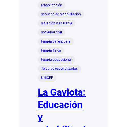
rehabilitación
servicios de rehabilitación
situación vulnerable
sociedad civil
terapia de lenguaje
terapia física
terapia ocupacional
Terapias especializadas
UNICEF
La Gaviota:
Educación
y