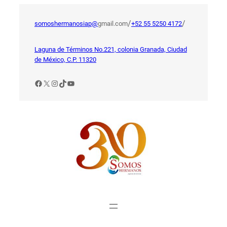
Saltar
al
/
/
somoshermanosiap@
gmail.com
+52 55 5250 4172
contenido
Laguna de Términos No.221, colonia Granada, Ciudad
de México, C.P. 11320
Facebook
X
Instagram
TikTok
YouTube