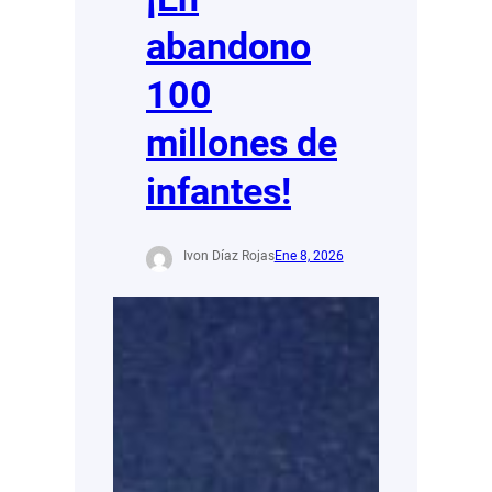
abandono
100
millones de
infantes!
Ivon Díaz Rojas
Ene 8, 2026