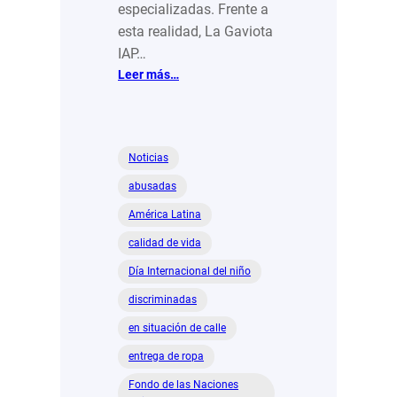
especializadas. Frente a
esta realidad, La Gaviota
IAP…
:
Leer más…
La
Gaviota:
Educación
y
Noticias
rehabilitación
abusadas
que
transforma
América Latina
vidas
calidad de vida
Día Internacional del niño
discriminadas
en situación de calle
entrega de ropa
Fondo de las Naciones