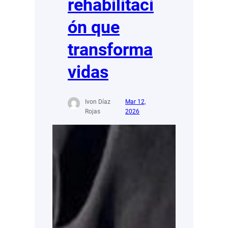
rehabilitaci
ón que
transforma
vidas
Ivon Díaz
Mar 12,
Rojas
2026