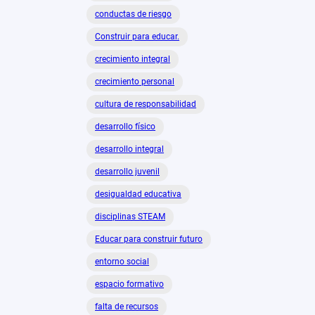
conductas de riesgo
Construir para educar.
crecimiento integral
crecimiento personal
cultura de responsabilidad
desarrollo físico
desarrollo integral
desarrollo juvenil
desigualdad educativa
disciplinas STEAM
Educar para construir futuro
entorno social
espacio formativo
falta de recursos