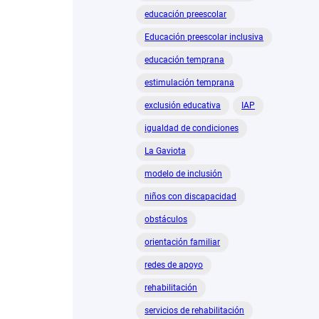
educación preescolar
Educación preescolar inclusiva
educación temprana
estimulación temprana
exclusión educativa
IAP
igualdad de condiciones
La Gaviota
modelo de inclusión
niños con discapacidad
obstáculos
orientación familiar
redes de apoyo
rehabilitación
servicios de rehabilitación