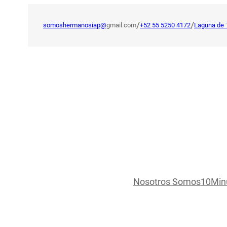
Saltar
al
/
/
somoshermanosiap@
gmail.com
+52 55 5250 4172
Laguna de 
contenido
Nosotros Somos
10Min