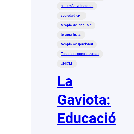
situación vulnerable
sociedad civil
terapia de lenguaje
terapia física
terapia ocupacional
Terapias especializadas
UNICEF
La
Gaviota:
Educació