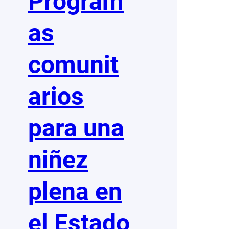
Program
as
comunit
arios
para una
niñez
plena en
el Estado