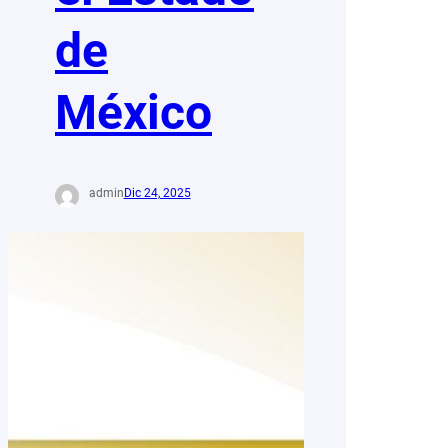
de
México
admin
Dic 24, 2025