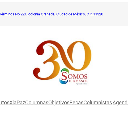
Términos No.221, colonia Granada, Ciudad de México, C.P. 11320
utosXlaPaz
Columnas
Objetivos
Becas
Columnistas
Agend