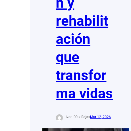
n y
rehabilit
ación
que
transfor
ma vidas
Ivon Díaz Rojas
Mar 12, 2026