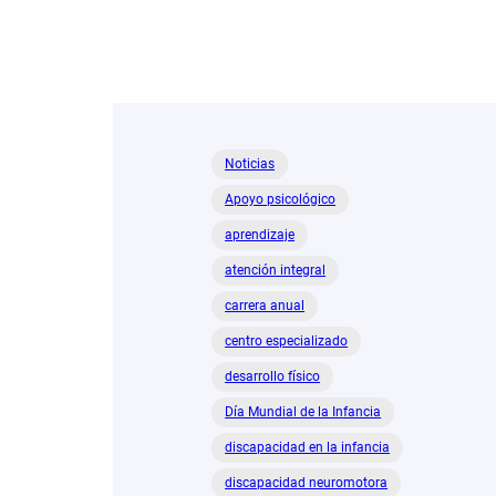
Noticias
Apoyo psicológico
aprendizaje
atención integral
carrera anual
centro especializado
desarrollo físico
Día Mundial de la Infancia
discapacidad en la infancia
discapacidad neuromotora