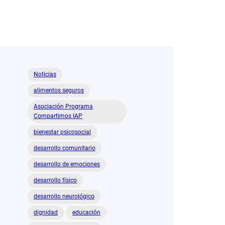
Noticias
alimentos seguros
Asociación Programa
Compartimos IAP
bienestar psicosocial
desarrollo comunitario
desarrollo de emociones
desarrollo físico
desarrollo neurológico
dignidad
educación