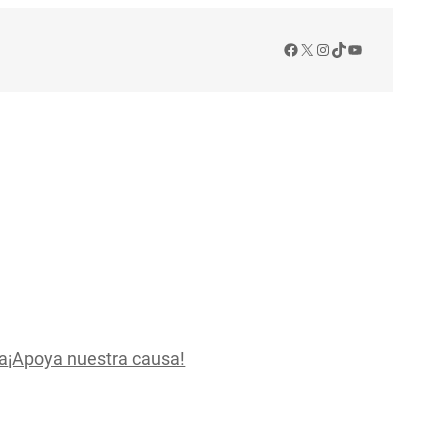
Facebook
X
Instagram
TikTok
YouTube
a
¡Apoya nuestra causa!