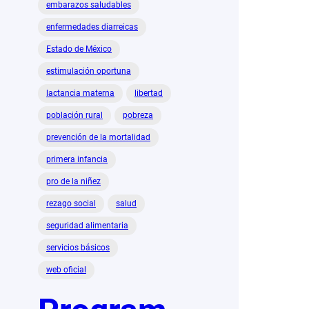
embarazos saludables
enfermedades diarreicas
Estado de México
estimulación oportuna
lactancia materna
libertad
población rural
pobreza
prevención de la mortalidad
primera infancia
pro de la niñez
rezago social
salud
seguridad alimentaria
servicios básicos
web oficial