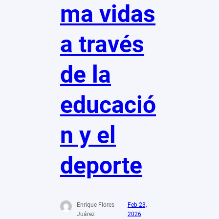
ma vidas
a través
de la
educació
n y el
deporte
Enrique Flores
Feb 23,
Juárez
2026