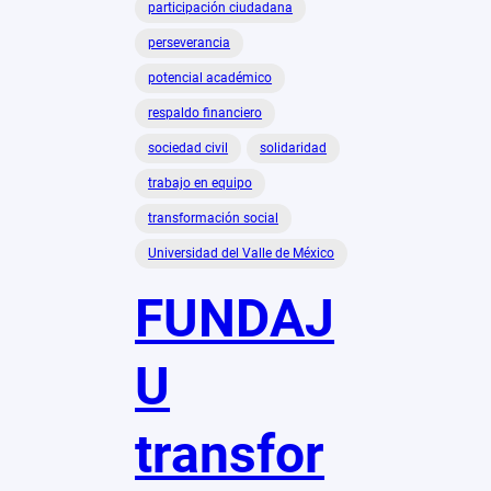
participación ciudadana
perseverancia
potencial académico
respaldo financiero
sociedad civil
solidaridad
trabajo en equipo
transformación social
Universidad del Valle de México
FUNDAJ
U
transfor