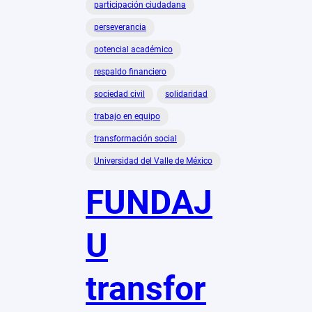
participación ciudadana
perseverancia
potencial académico
respaldo financiero
sociedad civil
solidaridad
trabajo en equipo
transformación social
Universidad del Valle de México
FUNDAJ
U
transfor