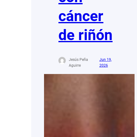
cáncer
de riñón
Jesús Peña
Jun 19,
Aguirre
2026