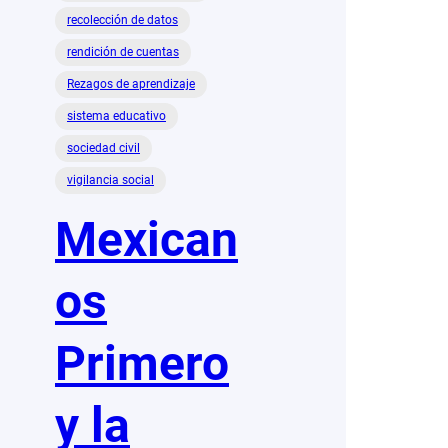
recolección de datos
rendición de cuentas
Rezagos de aprendizaje
sistema educativo
sociedad civil
vigilancia social
Mexican
os
Primero
y la