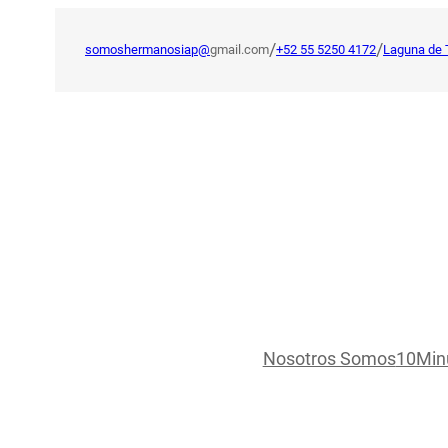
Saltar
al
/
/
somoshermanosiap@
gmail.com
+52 55 5250 4172
Laguna de 
contenido
Nosotros Somos
10Min