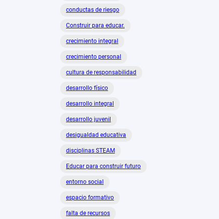
conductas de riesgo
Construir para educar.
crecimiento integral
crecimiento personal
cultura de responsabilidad
desarrollo físico
desarrollo integral
desarrollo juvenil
desigualdad educativa
disciplinas STEAM
Educar para construir futuro
entorno social
espacio formativo
falta de recursos