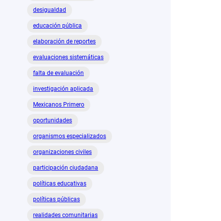
desigualdad
educación pública
elaboración de reportes
evaluaciones sistemáticas
falta de evaluación
investigación aplicada
Mexicanos Primero
oportunidades
organismos especializados
organizaciones civiles
participación ciudadana
políticas educativas
políticas públicas
realidades comunitarias