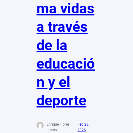
ma vidas
a través
de la
educació
n y el
deporte
Enrique Flores
Feb 23,
Juárez
2026