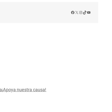
Facebook
X
Instagram
TikTok
YouTube
a
¡Apoya nuestra causa!