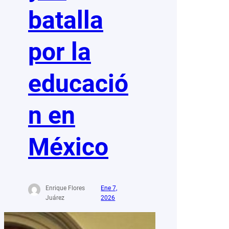
batalla
por la
educació
n en
México
Enrique Flores
Ene 7,
Juárez
2026