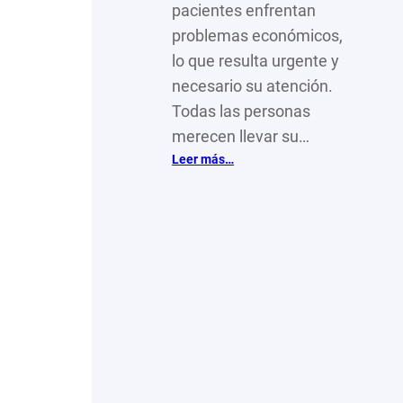
pacientes enfrentan
problemas económicos,
lo que resulta urgente y
necesario su atención.
Todas las personas
merecen llevar su…
:
Leer más…
OSC
que
ofrecen
acompañamiento
a
personas
con
cáncer
de
riñón