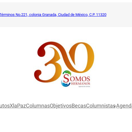
Términos No.221, colonia Granada, Ciudad de México, C.P. 11320
utosXlaPaz
Columnas
Objetivos
Becas
Columnistas
Agend