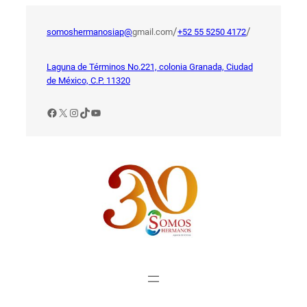
Saltar
al
/
/
somoshermanosiap@
gmail.com
+52 55 5250 4172
contenido
Laguna de Términos No.221, colonia Granada, Ciudad
de México, C.P. 11320
Facebook
X
Instagram
TikTok
YouTube