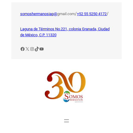
Saltar
al
/
/
somoshermanosiap@
gmail.com
+52 55 5250 4172
contenido
Laguna de Términos No.221, colonia Granada, Ciudad
de México, C.P. 11320
Facebook
X
Instagram
TikTok
YouTube