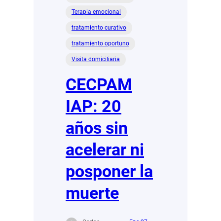
Terapia emocional
tratamiento curativo
tratamiento oportuno
Visita domiciliaria
CECPAM
IAP: 20
años sin
acelerar ni
posponer la
muerte