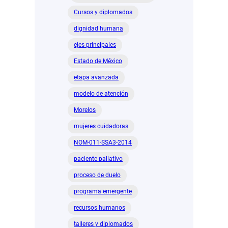
Cursos y diplomados
dignidad humana
ejes principales
Estado de México
etapa avanzada
modelo de atención
Morelos
mujeres cuidadoras
NOM-011-SSA3-2014
paciente paliativo
proceso de duelo
programa emergente
recursos humanos
talleres y diplomados