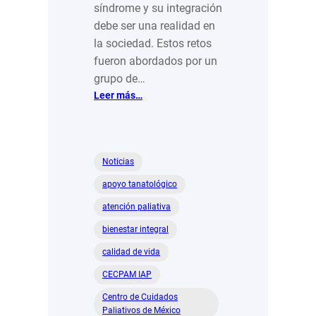
síndrome y su integración
debe ser una realidad en
la sociedad. Estos retos
fueron abordados por un
grupo de…
:
Leer más…
Para
Integración
Down
IAP,
Noticias
convivencia
apoyo tanatológico
y
desarrollo
atención paliativa
son
bienestar integral
la
clave
calidad de vida
CECPAM IAP
Centro de Cuidados
Paliativos de México