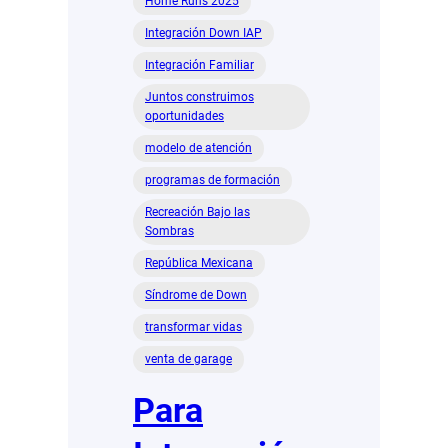
Home Runs 2025
Integración Down IAP
Integración Familiar
Juntos construimos
oportunidades
modelo de atención
programas de formación
Recreación Bajo las
Sombras
República Mexicana
Síndrome de Down
transformar vidas
venta de garage
Para