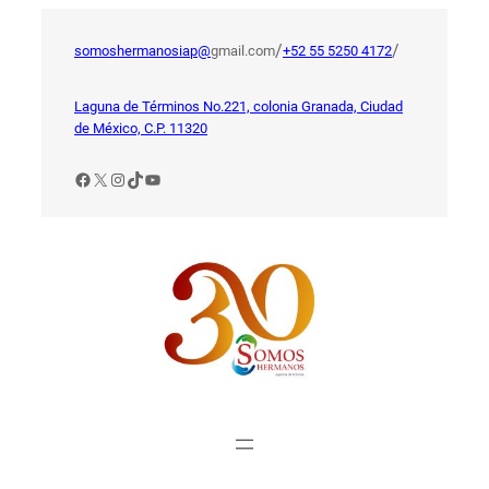
Saltar
al
/
/
somoshermanosiap@
gmail.com
+52 55 5250 4172
contenido
Laguna de Términos No.221, colonia Granada, Ciudad
de México, C.P. 11320
Facebook
X
Instagram
TikTok
YouTube