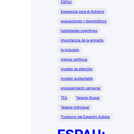
ESPAU
Esperanza para el Autismo
evaluaciones y diagnósticos
habilidades cognitivas
importancia de la empatía
la inclusión
mejora continua
modelo de atención
modelo sustentable
procesamiento sensorial
TEA
Terapia Grupal
Terapia Individual
Trastorno del Espectro Autista