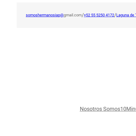
Saltar
al
/
/
somoshermanosiap@
gmail.com
+52 55 5250 4172
Laguna de 
contenido
Nosotros Somos
10Min