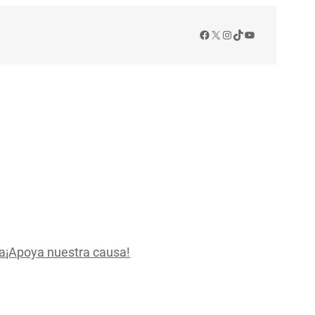
Facebook
X
Instagram
TikTok
YouTube
a
¡Apoya nuestra causa!