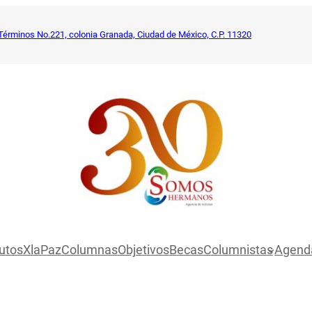
Términos No.221, colonia Granada, Ciudad de México, C.P. 11320
utosXlaPaz
Columnas
Objetivos
Becas
Columnistas
Agend