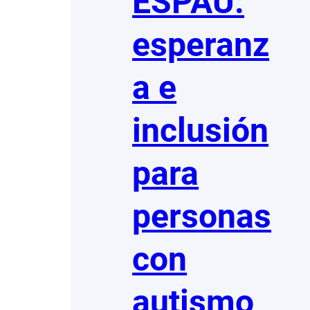
ESPAU:
esperanz
a e
inclusión
para
personas
con
autismo