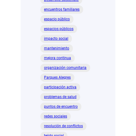
encuentros familiares
espacio público
espacios públicos
impacto social
mantenimiento
mejora continua
organización comunitaria
Parques Alegres
participación activa
problemas de salud
puntos de encuentro
redes sociales
resolución de conflictos
tejido social