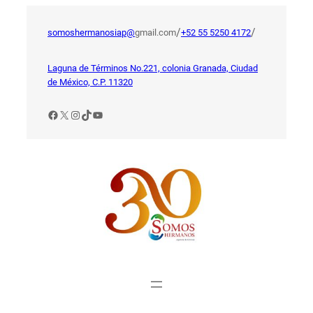
Saltar
al
/
/
somoshermanosiap@
gmail.com
+52 55 5250 4172
contenido
Laguna de Términos No.221, colonia Granada, Ciudad
de México, C.P. 11320
Facebook
X
Instagram
TikTok
YouTube