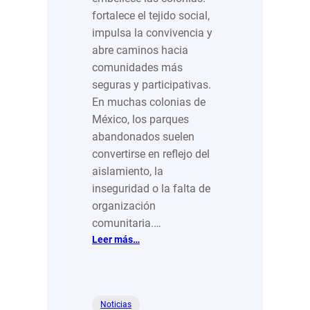
fortalece el tejido social,
impulsa la convivencia y
abre caminos hacia
comunidades más
seguras y participativas.
En muchas colonias de
México, los parques
abandonados suelen
convertirse en reflejo del
aislamiento, la
inseguridad o la falta de
organización
comunitaria.…
:
Leer más…
Aquí
no
sólo
se
Noticias