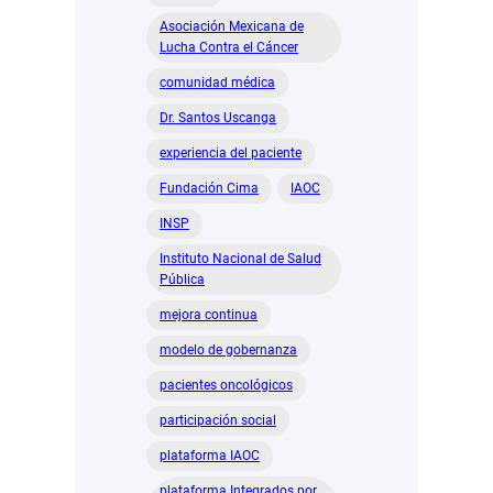
rescatan
Asociación Mexicana de
áreas
Lucha Contra el Cáncer
verdes,
se
comunidad médica
reconstruyen
Dr. Santos Uscanga
vínculos
experiencia del paciente
Fundación Cima
IAOC
INSP
Instituto Nacional de Salud
Pública
mejora continua
modelo de gobernanza
pacientes oncológicos
participación social
plataforma IAOC
plataforma Integrados por