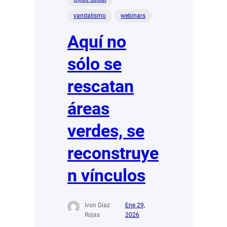
vandalismo
webinars
Aquí no
sólo se
rescatan
áreas
verdes, se
reconstruye
n vínculos
Ivon Díaz
Ene 29,
Rojas
2026