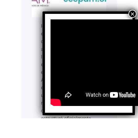
Hace dos décadas se
edificó un centro
determinado a contribuir
al bienestar integral de
las personas que
enfrentan enfermedades
en etapa avanzada.
Aunque la historia de
esta institución comenzó
un año atrás, el 31 de
mayo de 2005, fue el 23
de enero de 2006 que se
estructuró oficialmente
CECPAM IAP.
Denominado por sus