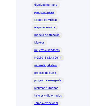
dignidad humana
ejes principales
Estado de México
etapa avanzada
modelo de atención
Morelos
mujeres cuidadoras
NOM-011-SSA3-2014
paciente paliativo
proceso de duelo
programa emergente
recursos humanos
talleres y diplomados
Terapia emocional