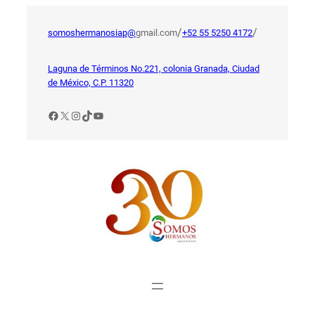
Saltar
al
/
/
somoshermanosiap@
gmail.com
+52 55 5250 4172
contenido
Laguna de Términos No.221, colonia Granada, Ciudad
de México, C.P. 11320
Facebook
X
Instagram
TikTok
YouTube