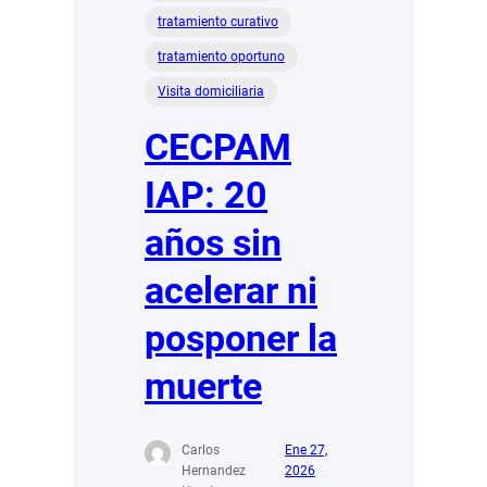
tratamiento curativo
tratamiento oportuno
Visita domiciliaria
CECPAM
IAP: 20
años sin
acelerar ni
posponer la
muerte
Carlos
Ene 27,
Hernandez
2026