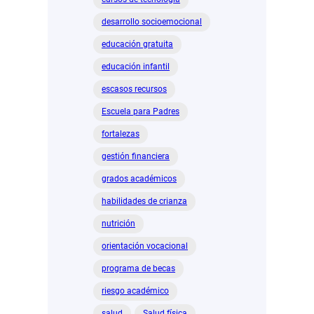
desarrollo socioemocional
educación gratuita
educación infantil
escasos recursos
Escuela para Padres
fortalezas
gestión financiera
grados académicos
habilidades de crianza
nutrición
orientación vocacional
programa de becas
riesgo académico
salud
Salud física