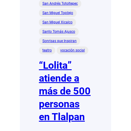
San Andrés Totoltepec
San Miguel Topilejo
San Miguel Xicalco
Santo Tomás Ajusco
Sonrisas que Inspiran
teatro
vocación social
“Lolita”
atiende a
más de 500
personas
en Tlalpan