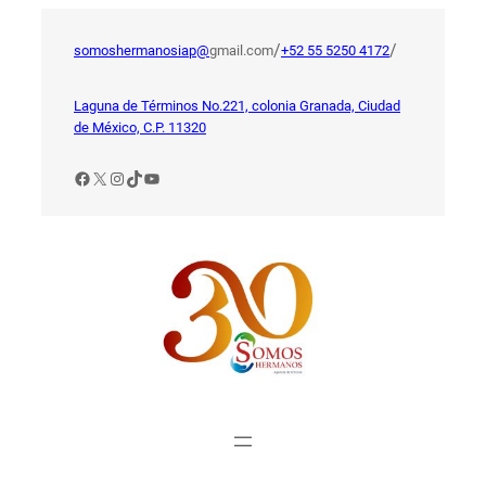
Saltar
al
/
/
somoshermanosiap@
gmail.com
+52 55 5250 4172
contenido
Laguna de Términos No.221, colonia Granada, Ciudad
de México, C.P. 11320
Facebook
X
Instagram
TikTok
YouTube