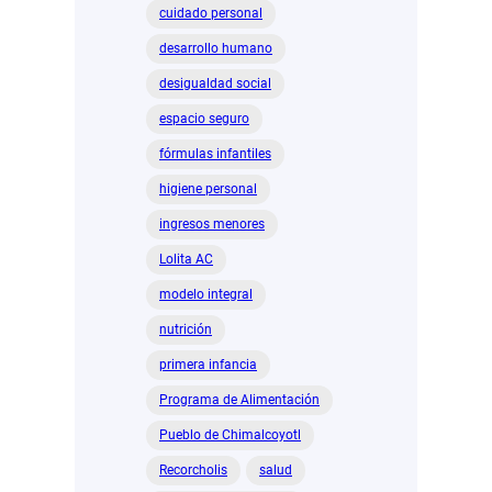
cuidado personal
desarrollo humano
desigualdad social
espacio seguro
fórmulas infantiles
higiene personal
ingresos menores
Lolita AC
modelo integral
nutrición
primera infancia
Programa de Alimentación
Pueblo de Chimalcoyotl
Recorcholis
salud