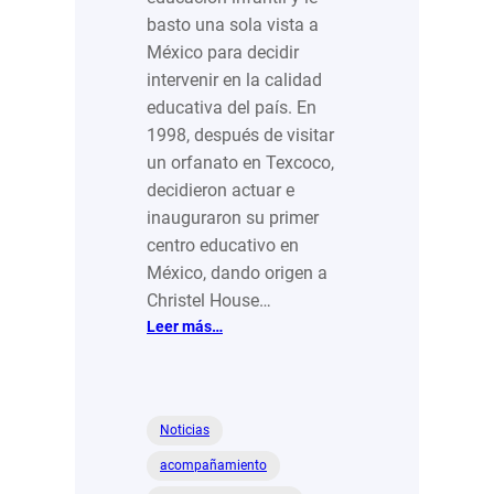
basto una sola vista a
México para decidir
intervenir en la calidad
educativa del país. En
1998, después de visitar
un orfanato en Texcoco,
decidieron actuar e
inauguraron su primer
centro educativo en
México, dando origen a
Christel House…
:
Leer más…
Christel
House:
Educación
de
Noticias
calidad
acompañamiento
para