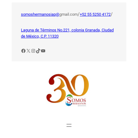
Saltar
al
/
/
somoshermanosiap@
gmail.com
+52 55 5250 4172
contenido
Laguna de Términos No.221, colonia Granada, Ciudad
de México, C.P. 11320
Facebook
X
Instagram
TikTok
YouTube