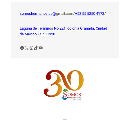
Saltar
al
/
/
somoshermanosiap@
gmail.com
+52 55 5250 4172
contenido
Laguna de Términos No.221, colonia Granada, Ciudad
de México, C.P. 11320
Facebook
X
Instagram
TikTok
YouTube