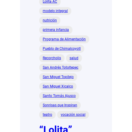
Lolita AC
modelo integral
nutrición
primera infancia
Programa de Alimentación
Pueblo de Chimalcoyotl
Recorcholis
salud
San Andrés Totoltepec
San Miguel Topilejo
San Miguel Xicalco
Santo Tomás Ajusco
Sonrisas que Inspiran
teatro
vocación social
“Lolita”