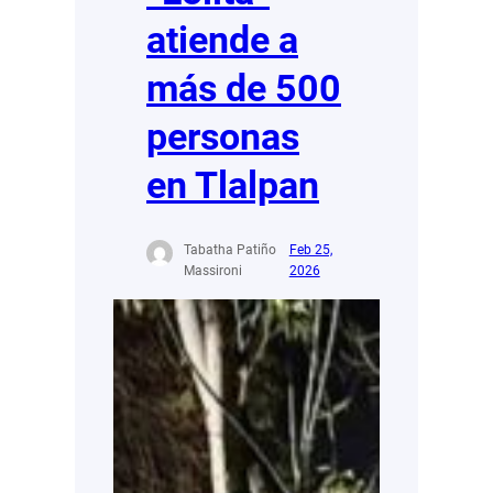
atiende a
más de 500
personas
en Tlalpan
Tabatha Patiño
Feb 25,
Massironi
2026