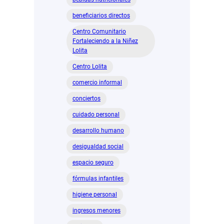
beneficiarios directos
Centro Comunitario
Fortaleciendo a la Niñez
Lolita
Centro Lolita
comercio informal
conciertos
cuidado personal
desarrollo humano
desigualdad social
espacio seguro
fórmulas infantiles
higiene personal
ingresos menores