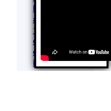
Beneficenci
a Privada:
125 años
de historias
que
inspiran
Jesús
Oct 10,
Arizmendi
2025