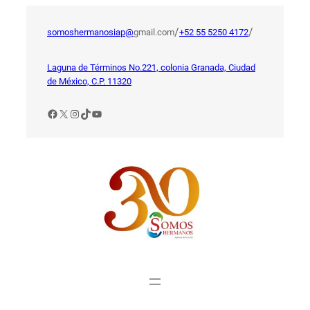
Saltar
al
/
/
somoshermanosiap@
gmail.com
+52 55 5250 4172
contenido
Laguna de Términos No.221, colonia Granada, Ciudad
de México, C.P. 11320
Facebook
X
Instagram
TikTok
YouTube