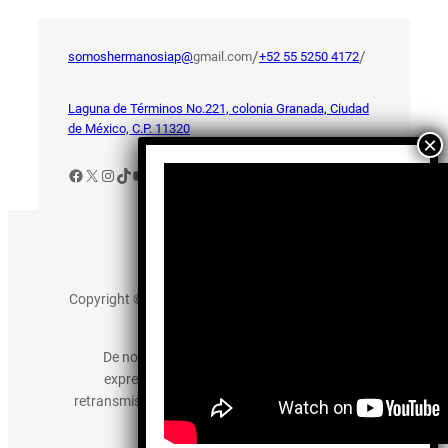
/
/
somoshermanosiap@
gmail.com
+52 55 5250 4172
Laguna de Términos No.221, colonia Granada, Ciudad
de México, C.P. 11320
Facebook
X
Instagram
TikTok
YouTube
Aviso de Privacidad
Copyright © 2025 somos-hermanos.mx. Todos los
derechos reservados.
De no existir previa autorización, queda
expresamente prohibida la publicación,
retransmisión, edición y cualquier otro uso de los
contenidos.