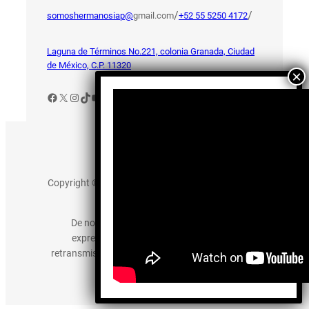
/
/
somoshermanosiap@
gmail.com
+52 55 5250 4172
Laguna de Términos No.221, colonia Granada, Ciudad
de México, C.P. 11320
Facebook
X
Instagram
TikTok
YouTube
Aviso de Privacidad
Copyright © 2025 somos-hermanos.mx. Todos los
derechos reservados.
De no existir previa autorización, queda
expresamente prohibida la publicación,
retransmisión, edición y cualquier otro uso de los
contenidos.