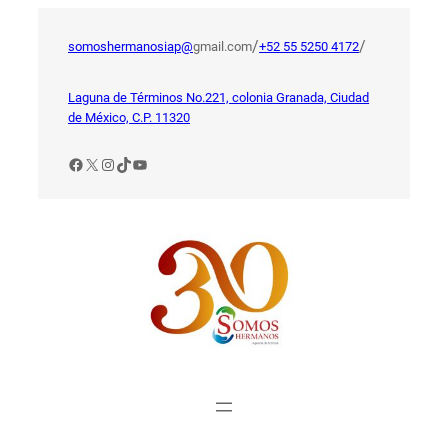
Saltar
al
/
/
somoshermanosiap@
gmail.com
+52 55 5250 4172
contenido
Laguna de Términos No.221, colonia Granada, Ciudad
de México, C.P. 11320
Facebook
X
Instagram
TikTok
YouTube