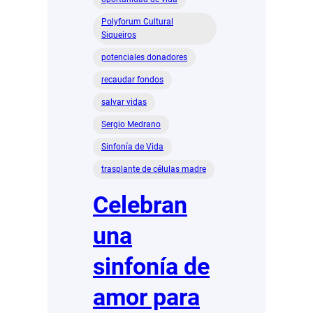
Polyforum Cultural
Siqueiros
potenciales donadores
recaudar fondos
salvar vidas
Sergio Medrano
Sinfonía de Vida
trasplante de células madre
Celebran
una
sinfonía de
amor para