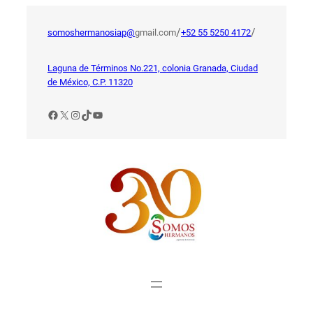
Saltar
al
/
/
somoshermanosiap@
gmail.com
+52 55 5250 4172
contenido
Laguna de Términos No.221, colonia Granada, Ciudad
de México, C.P. 11320
Facebook
X
Instagram
TikTok
YouTube