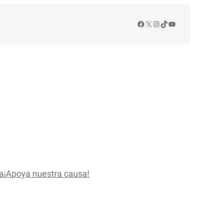
Facebook
X
Instagram
TikTok
YouTube
a
¡Apoya nuestra causa!