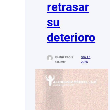
retrasar
su
deterioro
Beatriz Chora
Sep 17,
Guzmán
2025