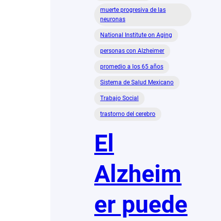
muerte progresiva de las
neuronas
National Institute on Aging
personas con Alzheimer
promedio a los 65 años
Sistema de Salud Mexicano
Trabajo Social
trastorno del cerebro
El
Alzheim
er puede