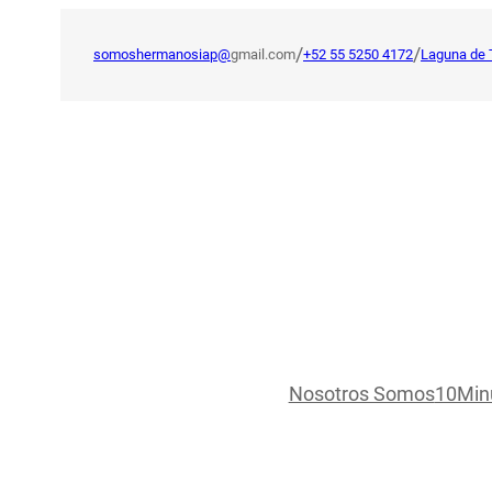
Saltar
al
/
/
somoshermanosiap@
gmail.com
+52 55 5250 4172
Laguna de 
contenido
Nosotros Somos
10Min