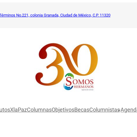
Términos No.221, colonia Granada, Ciudad de México, C.P. 11320
utosXlaPaz
Columnas
Objetivos
Becas
Columnistas
Agend