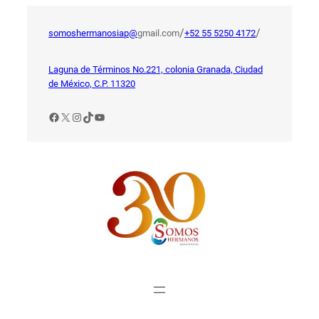
Saltar
al
/
/
somoshermanosiap@
gmail.com
+52 55 5250 4172
contenido
Laguna de Términos No.221, colonia Granada, Ciudad
de México, C.P. 11320
Facebook
X
Instagram
TikTok
YouTube