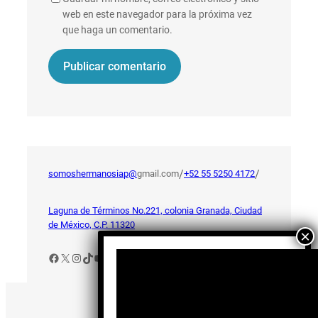
web en este navegador para la próxima vez
que haga un comentario.
/
/
somoshermanosiap@
gmail.com
+52 55 5250 4172
Laguna de Términos No.221, colonia Granada, Ciudad
de México, C.P. 11320
Facebook
X
Instagram
TikTok
YouTube