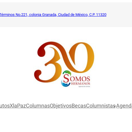
Términos No.221, colonia Granada, Ciudad de México, C.P. 11320
utosXlaPaz
Columnas
Objetivos
Becas
Columnistas
Agend