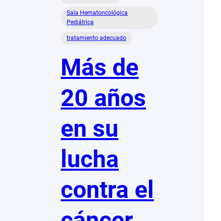
Sala Hematoncológica
Pediátrica
tratamiento adecuado
Más de
20 años
en su
lucha
contra el
cáncer