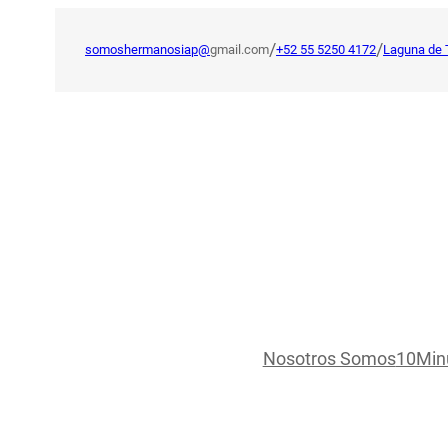
Saltar
al
/
/
somoshermanosiap@
gmail.com
+52 55 5250 4172
Laguna de 
contenido
Nosotros Somos
10Min