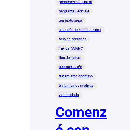
productos con causa
programa Reciclaje
quimioterapias
situación de vulnerabilidad
tasa de sobrevida
Tienda AMANC
tipo de cáncer
transportación
tratamiento oportuno
tratamientos médicos
voluntariado
Comenz