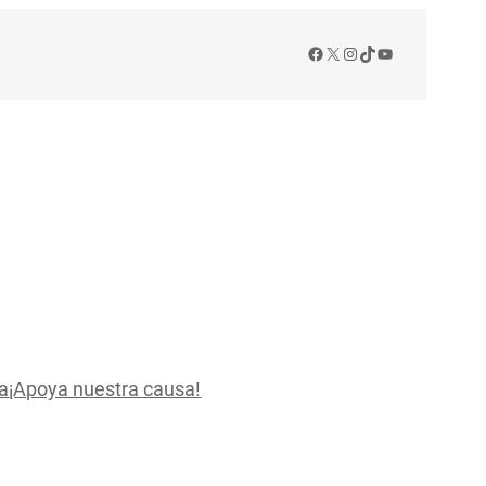
Facebook
X
Instagram
TikTok
YouTube
a
¡Apoya nuestra causa!