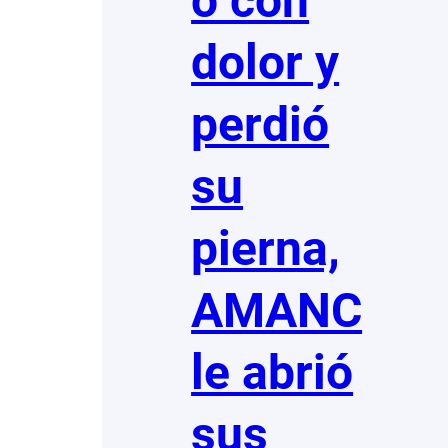
ó con
dolor y
perdió
su
pierna,
AMANC
le abrió
sus