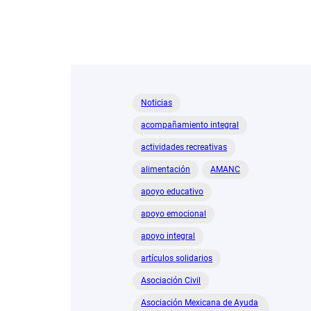
Noticias
acompañamiento integral
actividades recreativas
alimentación
AMANC
apoyo educativo
apoyo emocional
apoyo integral
artículos solidarios
Asociación Civil
Asociación Mexicana de Ayuda