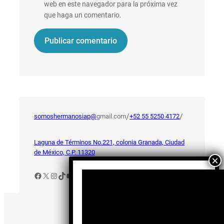
web en este navegador para la próxima vez
que haga un comentario.
/
/
somoshermanosiap@
gmail.com
+52 55 5250 4172
Laguna de Términos No.221, colonia Granada, Ciudad
de México, C.P. 11320
Facebook
X
Instagram
TikTok
YouTube
Aviso de Privacidad