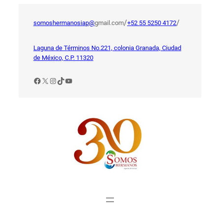
Saltar
al
/
/
somoshermanosiap@
gmail.com
+52 55 5250 4172
contenido
Laguna de Términos No.221, colonia Granada, Ciudad
de México, C.P. 11320
Facebook
X
Instagram
TikTok
YouTube