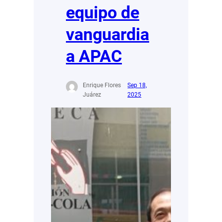
equipo de
vanguardia
a APAC
Enrique Flores
Sep 18,
Juárez
2025