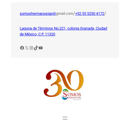
Saltar
al
/
/
somoshermanosiap@
gmail.com
+52 55 5250 4172
contenido
Laguna de Términos No.221, colonia Granada, Ciudad
de México, C.P. 11320
Facebook
X
Instagram
TikTok
YouTube