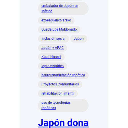
embajador de Japón en
México
exoesqueleto Trexo
Guadalupe Maldonado
inclusión social
Japón
Japón y APAC
Kozo Honsei
logro histórico
neurorehabilitación robótica
Proyectos Comunitarios
rehabilitación infantil
uso de tecnologías
robóticas
Japón dona