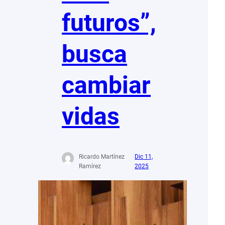
futuros”,
busca
cambiar
vidas
Ricardo Martínez
Dic 11,
Ramírez
2025