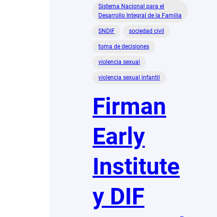
Sistema Nacional para el
Desarrollo Integral de la Familia
SNDIF
sociedad civil
toma de decisiones
violencia sexual
violencia sexual infantil
Firman
Early
Institute
y DIF