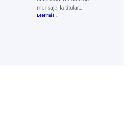
mensaje, la titular…
:
Leer más…
“Unimos
manos,
construimos
futuros”,
busca
cambiar
vidas