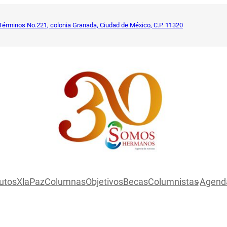
Términos No.221, colonia Granada, Ciudad de México, C.P. 11320
utosXlaPaz
Columnas
Objetivos
Becas
Columnistas
Agend