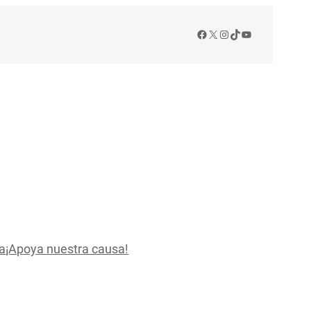
Facebook
X
Instagram
TikTok
YouTube
a
¡Apoya nuestra causa!