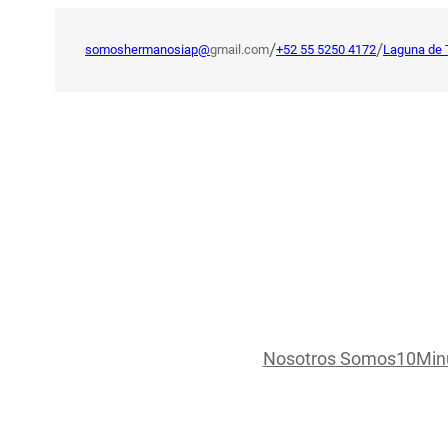
Saltar
al
/
/
somoshermanosiap@
gmail.com
+52 55 5250 4172
Laguna de 
contenido
Nosotros Somos
10Min