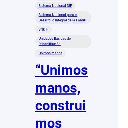
Sistema Nacional DIF
Sistema Nacional para el
Desarrollo Integral de la Famili
SNDIF
Unidades Básicas de
Rehabilitación
Unimos manos
“Unimos
manos,
construi
mos