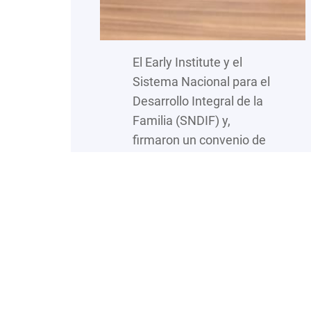
El Early Institute y el
Sistema Nacional para el
Desarrollo Integral de la
Familia (SNDIF) y,
firmaron un convenio de
colaboración, para
favorecer las
condiciones en las que
se encuentran las niñas,
niños y adolescentes sin
cuidados parentales
residentes de Centros de
Asistencia Social (CAS).