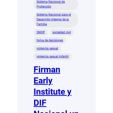
Sistema Nacional de
Protección
Sistema Nacional para el
Desarrollo Integral de la
Familia
SNDIF
sociedad civil
toma de decisiones
violencia sexual
violencia sexual infantil
Firman
Early
Institute y
DIF