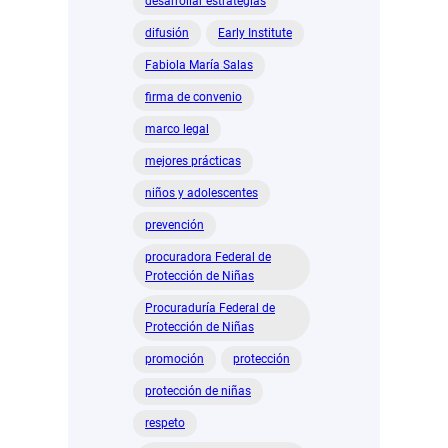
desarrollar estrategias
difusión
Early Institute
Fabiola María Salas
firma de convenio
marco legal
mejores prácticas
niños y adolescentes
prevención
procuradora Federal de
Protección de Niñas
Procuraduría Federal de
Protección de Niñas
promoción
protección
protección de niñas
respeto