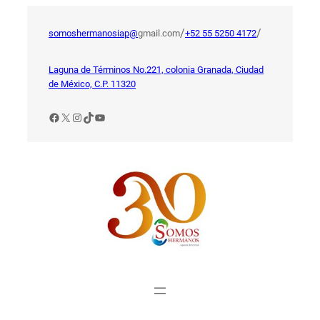
Saltar
al
/
/
somoshermanosiap@
gmail.com
+52 55 5250 4172
contenido
Laguna de Términos No.221, colonia Granada, Ciudad
de México, C.P. 11320
Facebook
X
Instagram
TikTok
YouTube