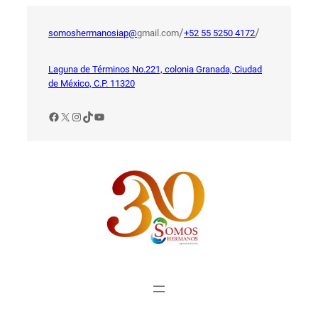
Saltar
al
/
/
somoshermanosiap@
gmail.com
+52 55 5250 4172
contenido
Laguna de Términos No.221, colonia Granada, Ciudad
de México, C.P. 11320
Facebook
X
Instagram
TikTok
YouTube