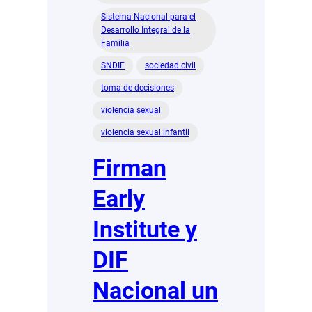
Sistema Nacional para el
Desarrollo Integral de la
Familia
SNDIF
sociedad civil
toma de decisiones
violencia sexual
violencia sexual infantil
Firman
Early
Institute y
DIF
Nacional un