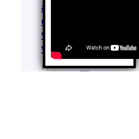
acompañan
do a
víctimas de
violencia
Enrique Flores
Dic 11,
Juárez
2025