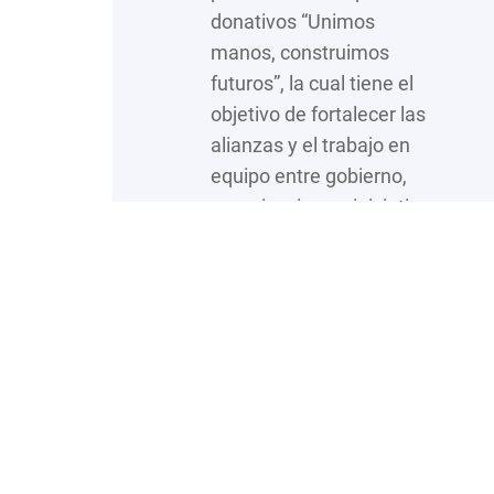
donativos “Unimos
manos, construimos
futuros”, la cual tiene el
objetivo de fortalecer las
alianzas y el trabajo en
equipo entre gobierno,
organizaciones, iniciativa
privada y población en
general a favor de
quienes más lo
necesitan. Durante su
mensaje, la titular…
:
Leer más…
“Unimos
manos,
construimos
futuros”,