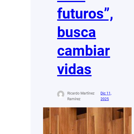
futuros”,
busca
cambiar
vidas
Ricardo Martínez
Dic 11,
Ramírez
2025