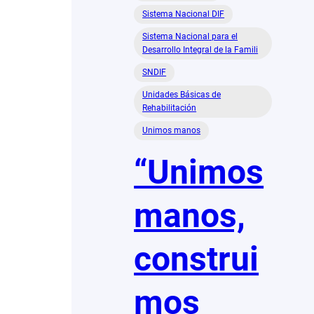
Sistema Nacional DIF
Sistema Nacional para el
Desarrollo Integral de la Famili
SNDIF
Unidades Básicas de
Rehabilitación
Unimos manos
“Unimos
manos,
construi
mos