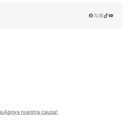
Facebook
X
Instagram
TikTok
YouTube
a
¡Apoya nuestra causa!