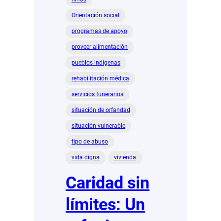
Orientación social
programas de apoyo
proveer alimentación
pueblos indígenas
rehabilitación médica
servicios funerarios
situación de orfandad
situación vulnerable
tipo de abuso
vida digna
vivienda
Caridad sin
límites: Un