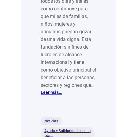
todos los días y así es
como contribuye para
que miles de familias,
niños, mujeres y
ancianos puedan gozar
de una vida digna. Esta
fundación sin fines de
lucro es de alcance
internacional y tiene
como objetivo principal el
beneficiar a las personas,
sectores y regiones que…
:
Leer más…
Caridad
sin
límites:
Un
Noticias
refugio
Ayuda y Solidaridad con las
para
Niñas