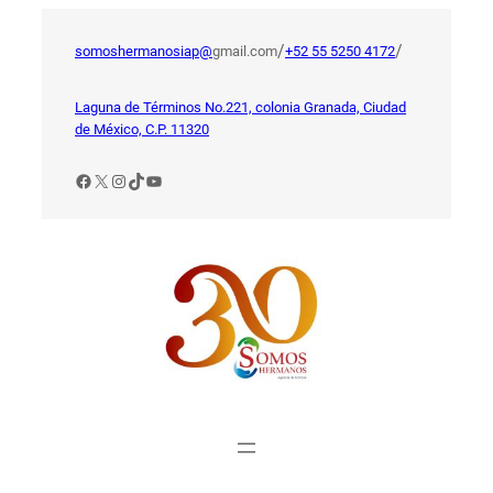
Saltar
al
/
/
somoshermanosiap@
gmail.com
+52 55 5250 4172
contenido
Laguna de Términos No.221, colonia Granada, Ciudad
de México, C.P. 11320
Facebook
X
Instagram
TikTok
YouTube