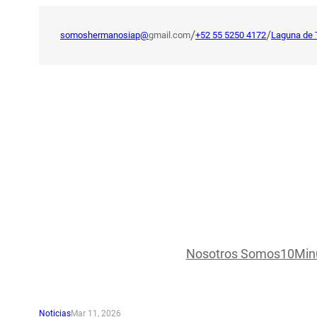
Saltar
al
/
/
somoshermanosiap@
gmail.com
+52 55 5250 4172
Laguna de 
contenido
Nosotros Somos
10Min
Noticias
Mar 11, 2026