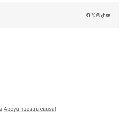
Facebook
X
Instagram
TikTok
YouTube
a
¡Apoya nuestra causa!