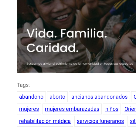
Tags:
abandono
aborto
ancianos abandonados
mujeres
mujeres embarazadas
niños
Orie
rehabilitación médica
servicios funerarios
si