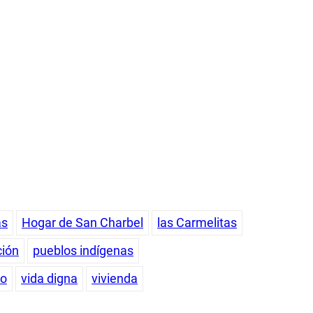
as
Hogar de San Charbel
las Carmelitas
ción
pueblos indígenas
so
vida digna
vivienda