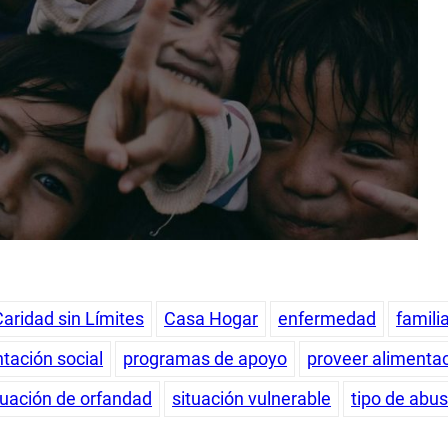
Caridad sin Límites
Casa Hogar
enfermedad
famili
ntación social
programas de apoyo
proveer alimenta
tuación de orfandad
situación vulnerable
tipo de abu