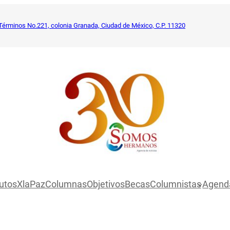
Términos No.221, colonia Granada, Ciudad de México, C.P. 11320
utosXlaPaz
Columnas
Objetivos
Becas
Columnistas
Agend